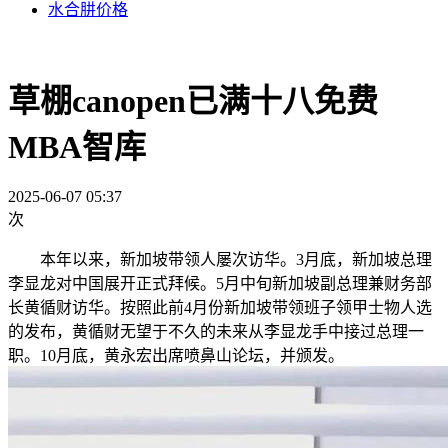
水合肼价格
草棚canopen已满十八免费
MBA智库
2025-06-07 05:37
次
本年以来，新加坡带领人屡次访华。3月底，新加坡总理
李显龙对中国展开正式拜候。5月中旬新加坡副总理兼财务部
长黄循财访华。按照此前4月份新加坡带领班子领甲士物人选
的发布，黄循财无望于不久的未来从李显龙手中接过总理一
职。10月底，黄永宏出席喷鼻山论坛，并颁发。