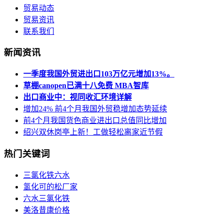
贸易动态
贸易资讯
联系我们
新闻资讯
一季度我国外贸进出口103万亿元增加13%。
草棚canopen已满十八免费 MBA智库
出口商业中：视同收汇环境详解
增加24% 前4个月我国外贸稳增加态势延续
前4个月我国货色商业进出口总值同比增加
绍兴双休岗亭上新！工做轻松离家近节假
热门关键词
三氯化铁六水
氢化可的松厂家
六水三氯化铁
美洛昔康价格