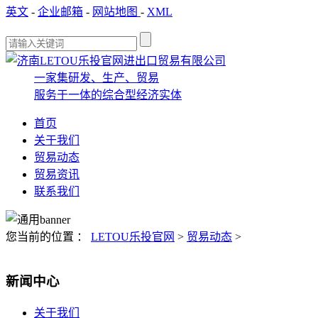
英文
-
企业邮箱
-
网站地图
-
XML
一家集研发、生产、贸易
服务于一体的综合型经济实体
首页
关于我们
贸易动态
贸易资讯
联系我们
您当前的位置 ：
LETOU乐投官网
>
贸易动态
>
新闻中心
关于我们