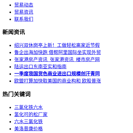
贸易动态
贸易资讯
联系我们
新闻资讯
绍兴双休岗亭上新！工做轻松离家近节假
鲁企出海加快跑 借帮阿里国际坐实现外贸
张家港房产资讯_张家港资讯_楼市房产网
陆运出口东南亚实和指南
一季度我国货色商业进出口规模创汗青同
欧盟打算加快取美国的商业构和 欧股普涨
热门关键词
三氯化铁六水
氢化可的松厂家
六水三氯化铁
美洛昔康价格