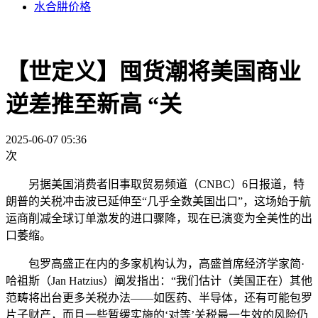
水合肼价格
【世定义】囤货潮将美国商业
逆差推至新高 “关
2025-06-07 05:36
次
另据美国消费者旧事取贸易频道（CNBC）6日报道，特
朗普的关税冲击波已延伸至“几乎全数美国出口”，这场始于航
运商削减全球订单激发的进口骤降，现在已演变为全美性的出
口萎缩。
包罗高盛正在内的多家机构认为，高盛首席经济学家简·
哈祖斯（Jan Hatzius）阐发指出：“我们估计（美国正在）其他
范畴将出台更多关税办法——如医药、半导体，还有可能包罗
片子财产，而且一些暂缓实施的‘对等’关税最一生效的风险仍