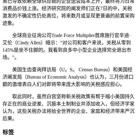
策已导致依赖全球供应链的企业运营成本上升，最终将为日常
消费品价钱上涨。经济研究院的阐发师们正在7日的中，关税
激发的不确定性仍处高位，将来数月或呈现更普遍的前置采购
迹象。
全球商业征询公司Trade Force Multiplier首席施行官辛迪·
艾伦（Cindy Allen）暗示：“对公司和客户来说，关税从零到
145%是坐不住脚的。我看到良多中小型企业选择完全退出市
场。”。
美国生齿查询拜访局（U。S。 Census Bureau）和美国经
济阐发局（Bureau of Economic Analysis）也认为，三月份进口
额的激增表白人们对即将带来庞大影响的关税感应担心。
取此同时，虽然白宫坚称新关税政策有帮于缩小美国持久
存正在的商业逆差、沉振本土制制业并添加收入，但经济学家
认为，这些关税办法将给全世界的企业、家庭和经济带来严沉
后果。
标签