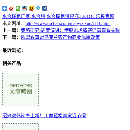
水合联氨厂家
,
水合肼
,
水合联氨供应商
,
LETOU乐投官网
本文网址：
http://www.cschao.com/maoyizixun/1116.html
上一篇：
策略研究·周度演讲：港股市场情感仍需察看关税
下一篇：
欧盟竣事对乌克兰农产物商业优惠政策
最近浏览：
相关产品
绍兴双休岗亭上新！工做轻松离家近节假