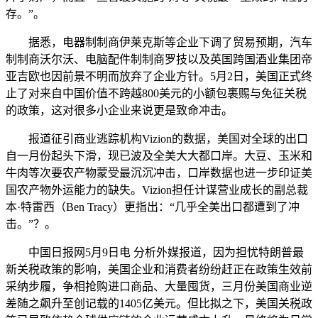
存。”。
据悉，电器制制商伊莱克斯等企业下调了贸易预期，汽车
制制商沃尔沃、电脑配件制制商罗技以及英国跨国酒业集团帝
亚吉欧也因前景不明而放弃了企业方针。5月2日，美国正式终
止了对来自中国价值不跨越800美元的小额包裹赐与免征关税
的政策，这对很多小企业来说更是致命冲击。
报道征引商业逃踪机构Vizion的数据，美国对全球的出口
自一月份起头下滑，现已波及全美大大都口岸。大豆、玉米和
牛肉等次要农产物蒙受最沉沉冲击，口岸数据也进一步印证美
国农产物外运能力的缺失。Vizion担任计谋营业成长的副总裁
本·特雷西（Ben Tracy）更指出：“几乎全美出口都遭到了冲
击。”？。
中国日报网5月9日电 分析外媒报道，因为担忧特朗普最
新关税政策的影响，美国企业和消费者纷纷赶正在政策生效前
采纳步履，争相抢购进口商品、大量囤货，三月份美国商业逆
差随之飙升至创记载的1405亿美元。但比拟之下，美国关税政