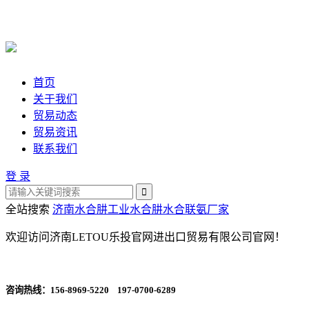
首页
关于我们
贸易动态
贸易资讯
联系我们
登 录
全站搜索
济南水合肼
工业水合肼
水合联氨厂家
欢迎访问济南LETOU乐投官网进出口贸易有限公司官网！
咨询热线：
156-8969-5220 197-0700-6289