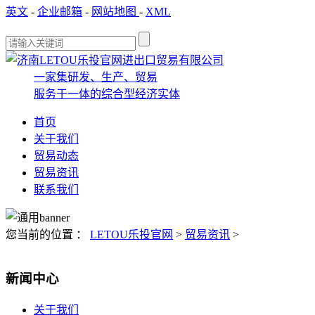
英文
-
企业邮箱
-
网站地图
-
XML
一家集研发、生产、贸易
服务于一体的综合型经济实体
首页
关于我们
贸易动态
贸易资讯
联系我们
您当前的位置 ：
LETOU乐投官网
>
贸易资讯
>
新闻中心
关于我们