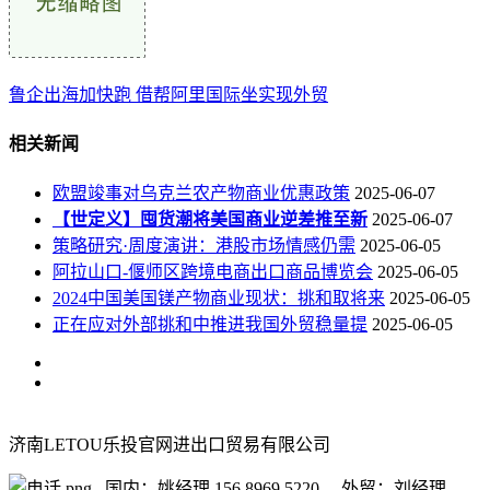
鲁企出海加快跑 借帮阿里国际坐实现外贸
相关新闻
欧盟竣事对乌克兰农产物商业优惠政策
2025-06-07
【世定义】囤货潮将美国商业逆差推至新
2025-06-07
策略研究·周度演讲：港股市场情感仍需
2025-06-05
阿拉山口-偃师区跨境电商出口商品博览会
2025-06-05
2024中国美国镁产物商业现状：挑和取将来
2025-06-05
正在应对外部挑和中推进我国外贸稳量提
2025-06-05
济南LETOU乐投官网进出口贸易有限公司
国内：姚经理 156 8969 5220 外贸：刘经理