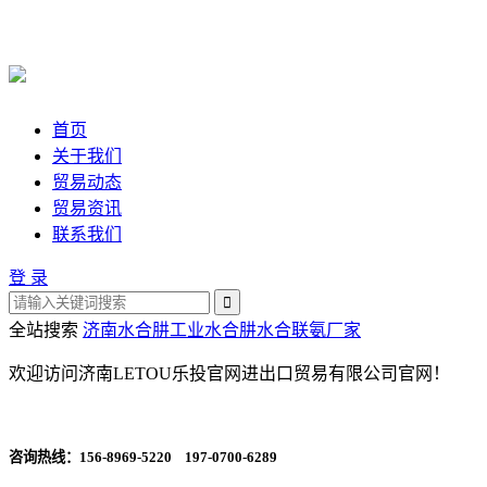
首页
关于我们
贸易动态
贸易资讯
联系我们
登 录
全站搜索
济南水合肼
工业水合肼
水合联氨厂家
欢迎访问济南LETOU乐投官网进出口贸易有限公司官网！
咨询热线：
156-8969-5220 197-0700-6289