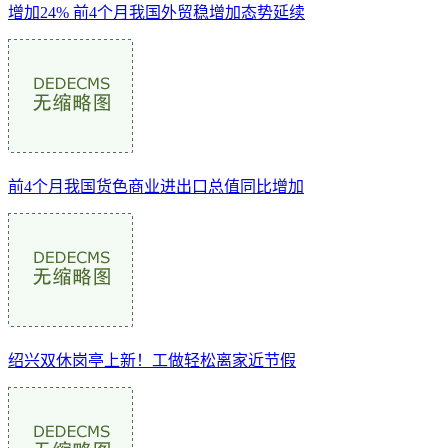
增加24% 前4个月我国外贸稳增加态势延续
前4个月我国货色商业进出口总值同比增加
绍兴双休岗亭上新！工做轻松离家近节假