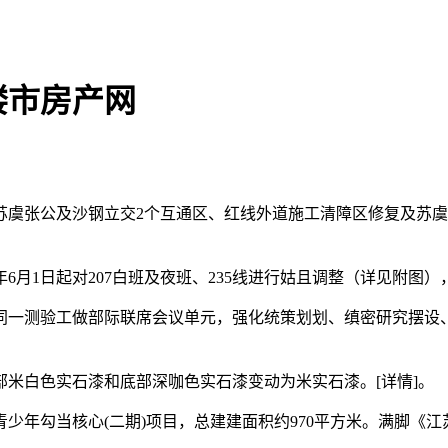
楼市房产网
张公及沙钢立交2个互通区、红线外道施工清障区修复及苏虞张公
月1日起对207白班及夜班、235线进行姑且调整（详见附图），
育同一测验工做部际联席会议单元，强化统策划划、缜密研究摆
白色实石漆和底部深咖色实石漆变动为米实石漆。[详情]。
勾当核心(二期)项目，总建建面积约970平方米。满脚《江苏