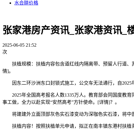
水合肼价格
张家港房产资讯_张家港资讯_
2025-06-05 21:52
次
扶植规模：扶植内容包含道红线内隔离带、预留人行道、苏虞
情]。
因东二环沙洲东口封锁式施工，公交车无法通行，自2025年6
2025年全国高考报名人数1335万人。教育部会同国度教
事工做，全力以赴实现“安然高考”方针使命。[详情]？。
将建建外立面顶部灰色实石漆变动为深咖色实石漆，将中部米
扶植内容！按照扶植单元申请，拟正在南丰镇东港村扶植青少年