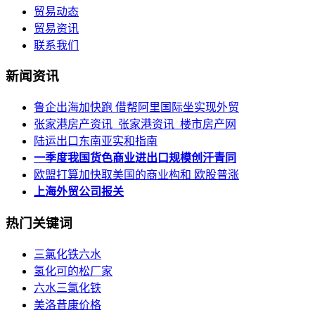
贸易动态
贸易资讯
联系我们
新闻资讯
鲁企出海加快跑 借帮阿里国际坐实现外贸
张家港房产资讯_张家港资讯_楼市房产网
陆运出口东南亚实和指南
一季度我国货色商业进出口规模创汗青同
欧盟打算加快取美国的商业构和 欧股普涨
上海外贸公司报关
热门关键词
三氯化铁六水
氢化可的松厂家
六水三氯化铁
美洛昔康价格