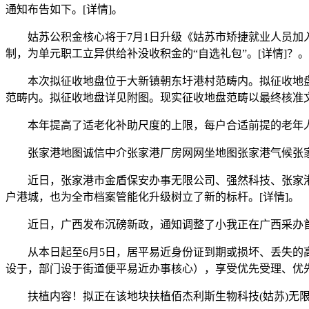
通知布告如下。[详情]。
姑苏公积金核心将于7月1日升级《姑苏市矫捷就业人员加入
制，为单元职工立异供给补没收积金的“自选礼包”。[详情]？。
本次拟征收地盘位于大新镇朝东圩港村范畴内。拟征收地盘
范畴内。拟征收地盘详见附图。现实征收地盘范畴以最终核准文
本年提高了适老化补助尺度的上限，每户合适前提的老年人家庭申
张家港地图诚信中介张家港厂房网网坐地图张家港气候张家港
近日，张家港市金盾保安办事无限公司、强然科技、张家港市
户港城，也为全市档案管能化升级树立了新的标杆。[详情]。
近日，广西发布沉磅新政，通知调整了小我正在广西采办首套
从本日起至6月5日，居平易近身份证到期或损坏、丢失的高
设于，部门设于街道便平易近办事核心），享受优先受理、优先
扶植内容！拟正在该地块扶植佰杰利斯生物科技(姑苏)无限公司