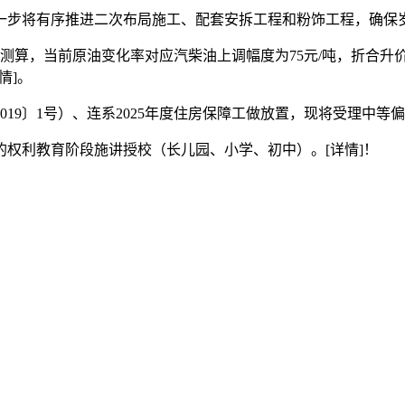
将有序推进二次布局施工、配套安拆工程和粉饰工程，确保岁尾前
当前原油变化率对应汽柴油上调幅度为75元/吨，折合升价约为：
情]。
〕1号）、连系2025年度住房保障工做放置，现将受理中等偏下收
利教育阶段施讲授校（长儿园、小学、初中）。[详情]！