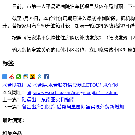
日前，市第一人平易近病院泊车楼项目从体布局封顶，下一步
截至5月29日，本轮计价周期已进入最初冲刺阶段。据机构测算，
升。若按家用汽车50升油箱计较，加满一箱油将多破费约3~[详
按照《张家港市保障性住房购房补助发放》（张政发规〔2019
输入您栖身或关心的具体小区名称，立即晓得该小区对应的权
标签
水合联氨厂家
,
水合肼
,
水合联氨供应商
,
LETOU乐投官网
本文网址：
http://www.cschao.com/maoyidongtai/1113.html
上一篇：
陆运出口东南亚实和指南
下一篇：
鲁企出海加快跑 借帮阿里国际坐实现外贸新增加
最近浏览：
相关产品