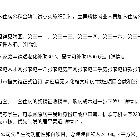
住房公积金轨制试点实施细则》，立异矫捷就业人员加入住房公
详见附图。第三十二、第三十三、第三十四、第三十六、第三十
件为准。[详情]。
请适老化补助30%，最高可补助15000元。[详情]。
人才网张家港中介张家港房产网张家港二手房张家港贷款张家
档案馆正式签订“高密度无人化档案库房”扶植项目合做和谈
、二套住房的契税征收税率，购房成本进一步下降！[详情]
考学生，可照顾原居平易近身份证或户口簿、护照等机关签发
审核、优先制发的居平易近[详情]？。
先辈生物功能性卵白项目，总建建面积为24168。4平方米。