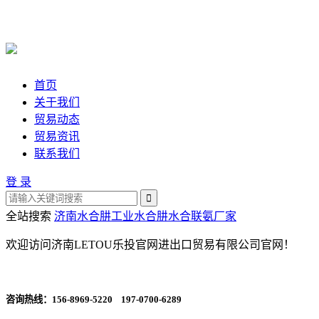
首页
关于我们
贸易动态
贸易资讯
联系我们
登 录
全站搜索
济南水合肼
工业水合肼
水合联氨厂家
欢迎访问济南LETOU乐投官网进出口贸易有限公司官网！
咨询热线：
156-8969-5220 197-0700-6289