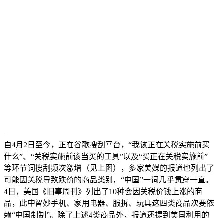
自4月2日至今，正在谷歌搜刮平台，“我该正在关税实施前买
什么”、“关税实施前该当买的工具”以及“买正在关税实施前”
等环节词搜刮频次激增（见上图），多家美媒的报道也列出了
可能因关税导致跌价的商品类别，“中国”一词几乎贯穿一直。
4日，美国《旧事周刊》列出了10种会因关税价钱上涨的商
品，此中智妙手机、家用电器、服拆、玩具这四类商品次要依
赖“中国制制”。除了上述4类商品外，报道还提到美国利用的