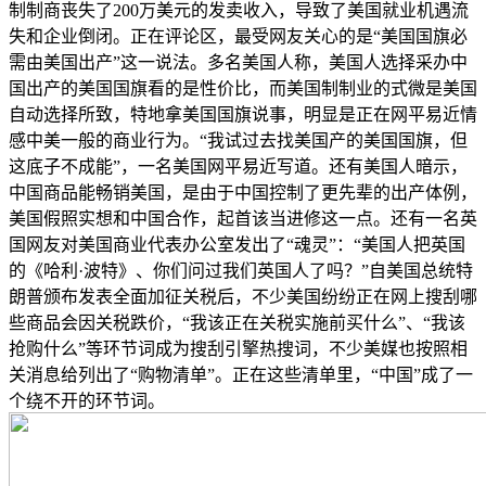
制制商丧失了200万美元的发卖收入，导致了美国就业机遇流
失和企业倒闭。正在评论区，最受网友关心的是“美国国旗必
需由美国出产”这一说法。多名美国人称，美国人选择采办中
国出产的美国国旗看的是性价比，而美国制制业的式微是美国
自动选择所致，特地拿美国国旗说事，明显是正在网平易近情
感中美一般的商业行为。“我试过去找美国产的美国国旗，但
这底子不成能”，一名美国网平易近写道。还有美国人暗示，
中国商品能畅销美国，是由于中国控制了更先辈的出产体例，
美国假照实想和中国合作，起首该当进修这一点。还有一名英
国网友对美国商业代表办公室发出了“魂灵”：“美国人把英国
的《哈利·波特》、你们问过我们英国人了吗？”自美国总统特
朗普颁布发表全面加征关税后，不少美国纷纷正在网上搜刮哪
些商品会因关税跌价，“我该正在关税实施前买什么”、“我该
抢购什么”等环节词成为搜刮引擎热搜词，不少美媒也按照相
关消息给列出了“购物清单”。正在这些清单里，“中国”成了一
个绕不开的环节词。