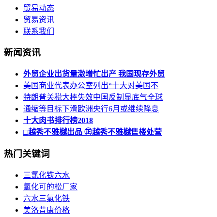
贸易动态
贸易资讯
联系我们
新闻资讯
外贸企业出货量激增忙出产 我国现存外贸
美国商业代表办公室列出“十大对美国不
特朗普关税大棒失效中国反制显底气全球
通缩等目标下滑欧洲央行6月或继续降息
十大肉书排行榜2018
□越秀不雅樾出品 ㊣越秀不雅樾售楼处营
热门关键词
三氯化铁六水
氢化可的松厂家
六水三氯化铁
美洛昔康价格