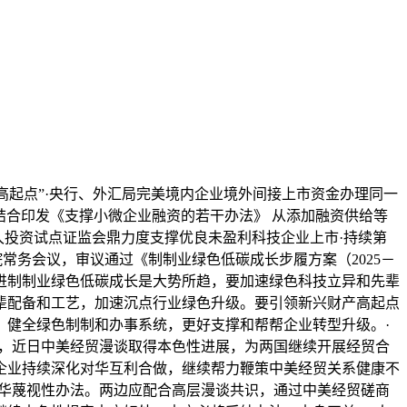
“高起点”·央行、外汇局完美境内企业境外间接上市资金办理同一
结合印发《支撑小微企业融资的若干办法》 从添加融资供给等
久投资试点证监会鼎力度支撑优良未盈利科技企业上市·持续第
务院常务会议，审议通过《制制业绿色低碳成长步履方案（2025－
推进制制业绿色低碳成长是大势所趋，要加速绿色科技立异和先辈
辈配备和工艺，加速沉点行业绿色升级。要引领新兴财产高起点
，健全绿色制制和办事系统，更好支撑和帮帮企业转型升级。·
示，近日中美经贸漫谈取得本色性进展，为两国继续开展经贸合
企业持续深化对华互利合做，继续帮力鞭策中美经贸关系健康不
对华蔑视性办法。两边应配合高层漫谈共识，通过中美经贸磋商