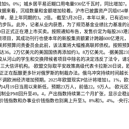
加9。0%；城乡居平易近糊口用电量936亿千瓦时，同比增加7。0
据来看，沉组数量和金额增加较着。沪市已披露资产沉组654单，
3单，是上年同期的3。2倍。·截至5月20日，本年以来，已有
的步队。此外，记者从业内获悉，为了规范基金业绩比力基准的设
20日正式正在港上市买卖。按照通知布告，发售价定为每股263港
大募资项目，其成功刊行也使本年的新股集资额累计跨越600亿港元
联邦预算问责委员会此前，该法案将大幅推高联邦债权。按照预算
36。2万亿美元的美国国债再添加约3。8万亿美元。·据美国
校从河山的学生和交换拜候者项目中除名的决定违反了法令，请
评的三大信评机构。·欧盟交际取平安政策高级代表卡拉斯20日说
欧盟正正在酝酿更多针对俄罗斯的制裁办法。俄乌冲突持续时间越长
洲经济增加预期。2025年欧盟现实P估计将增加1。1%，欧元区
，为4月19日当周以来新低，预期23万人，前值22。9万人。·欧元
。制制业PMI回升至49。4，产出指数持续第二个月扩张，显示企稳
点价钱指数和办事业价钱指数也别离上升至3。8%和5。4%。·央行