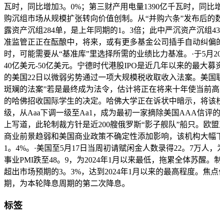
瓦时，同比增加3。0%；第三财产用电量1390亿千瓦时，同比增
购沉组市场从规模扩张转向价值创制。从“并购六条”发布后的数
露资产沉组284单，是上年同期的1。3倍；此中严沉资产沉组4
准监管正正在酝酿中，将来，或有更多基金公司插手自动纠偏
时，可能需要从“基准库”里选择所需的业绩比力基准。·于5月
40亿美元-50亿美元。宁德时代港股IPO是近几年以来的最
的美国22日以微弱劣势通过一项大规模税收取收入法案。美国
斑斓的法案”若是最终成为法令，估计将正在将来十年使当前高达
的哈佛招收国际学生的决定。哈佛大学正在诉状中暗示，将该
级，从Aaa下调一级至Aa1，成为最初一家摘除美国AAA信
上写道，此轮制裁方针是近200艘俄罗斯“影子舰队”船只。
商业前景趋弱和美国商业政策不确定性添加影响，该机构大幅下调欧
1。4%。·美国至5月17日当周初请赋闲金人数录得22。7万人
事业PMI跌至48。9，为2024年1月以来最低，拖累全体苏醒
超出市场预期的3。3%，达到2024年1月以来的最高程度。焦
期，为本轮降息周期的第二次降息。
标签