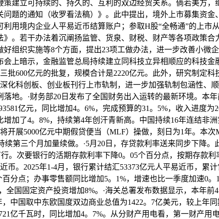
鞭策建立可持续的、持久的、互利的双边经贸关系。倘若美方，
关问题的通知（收罗看法稿）》。此中提出，境外上市募集资金
利用境内企业人平易近币结算账户；参取H股“全畅通”的上市
办法》。若干办法着沉阐扬监管、货泉、财税、财产等各项政策合
好组织实施等8个方面，提出23项工做办法，进一步改善小微
布会上暗示，金融监管总局持续建立同科技立异相顺应的科技金
第三批600亿元的批复，规模合计是2220亿元。此外，研究制
续深化科创板、创业板刊行上市轨制，进一步加强轨制包涵性、
地。·财务部20日发布了全国财务出入运转的最新环境。本年前4
581亿元，同比增加4。6%，完成预算的31。5%，收入进度为2
同比增加了4。8%，持续第4年创汗青新高。中国持续16年连结非
将开展5000亿元中期假贷便当（MLF）操做，刻日为1年。本
，为持续第三个月加量续做。·5月20日，存贷款利率送来同步下降
行。次要银行的活期存款利率下降0。05个百分点，按期存款利率下降
易近币。2025年1-4月，银行累计结汇53373亿元人平易近币，累
个百分点；办事零售额同比增加5。1%，增速也比一季度加速0。
资，全国固定资产投资增加8%。·海关总署发布数据显示，本年前
年，中国取中东欧国度双边商业总值为1422。7亿美元，较上年
21亿千瓦时，同比增加4。7%。从分财产用电看，第一财产用电量