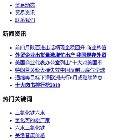
贸易动态
贸易资讯
联系我们
新闻资讯
前四月陕西进出话柄现企稳回升 商业总值
外贸企业出货量激增忙出产 我国现存外贸
美国商业代表办公室列出“十大对美国不
特朗普关税大棒失效中国反制显底气全球
通缩等目标下滑欧洲央行6月或继续降息
十大肉书排行榜2018
热门关键词
三氯化铁六水
氢化可的松厂家
六水三氯化铁
美洛昔康价格