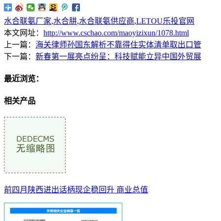
水合联氨厂家
,
水合肼
,
水合联氨供应商
,
LETOU乐投官网
本文网址：
http://www.cschao.com/maoyizixun/1078.html
上一篇：
海关律师孙国东解析不靠得住实体清单取出口管
下一篇：
新春第一展亮点纷呈：科技赋能立异中国外贸展
最近浏览：
相关产品
前四月陕西进出话柄现企稳回升 商业总值