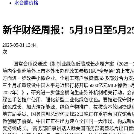
水合肼价格
新华财经周报：5月19日至5月2
2025-05-31 13:44
次
·国常会审议通过《制制业绿色低碳成长步履方案（2025－2
境内企业赴境外上市本外币办理政策参取H股“全畅通”的上市
方面进一步改善小微企业、个别工商户融资情况·多部分合力支
三个月加量续做中国人平易近银行将开展5000亿元MLF操做 5
2027年）》，研究进一步健全横向生态弥补机制相关行动，
绿色手艺推广使用，强化新型工业化绿色底色。要推进保守财
绿色成长，加大洁净能源、绿色产物推广，提拔资本轮回操纵
地方局委员、国务院副总理何立峰22日晚正在垂钓台国宾馆会
做创制了前提。中国正正在出力建立全国同一大市场、构成新
变持续成长。·商务部旧事讲话人就美国商务部调整芯片出口