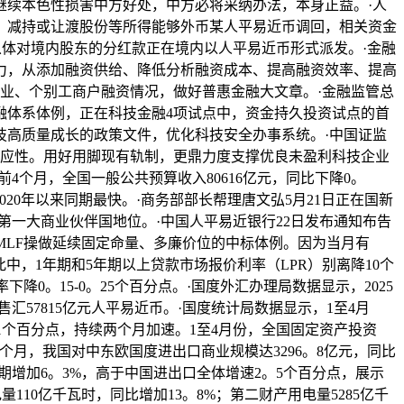
继续本色性损害中方好处，中方必将采纳办法，本身正益。·人
、减持或让渡股份等所得能够外币某人平易近币调回，相关资金
从体对境内股东的分红款正在境内以人平易近币形式派发。·金融
力，从添加融资供给、降低分析融资成本、提高融资效率、提高
企业、个别工商户融资情况，做好普惠金融大文章。·金融监管总
融体系体例，正在科技金融4项试点中，资金持久投资试点的首
定科技高质量成长的政策文件，优化科技安全办事系统。·中国证监
顺应性。用好用脚现有轨制，更鼎力度支撑优良未盈利科技企业
个月，全国一般公共预算收入80616亿元，同比下降0。
020年以来同期最快。·商务部部长帮理唐文弘5月21日正在国新
洲第一大商业伙伴国地位。·中国人平易近银行22日发布通知布告
次MLF操做延续固定命量、多廉价位的中标体例。因为当月有
。此中，1年期和5年期以上贷款市场报价利率（LPR）别离降10个
0。15-0。25个百分点。·国度外汇办理局数据显示，2025
计售汇57815亿元人平易近币。·国度统计局数据显示，1至4月
1个百分点，持续两个月加速。1至4月份，全国固定资产投资
4个月，我国对中东欧国度进出口商业规模达3296。8亿元，同比
同期增加6。3%，高于中国进出口全体增速2。5个百分点，展示
110亿千瓦时，同比增加13。8%；第二财产用电量5285亿千