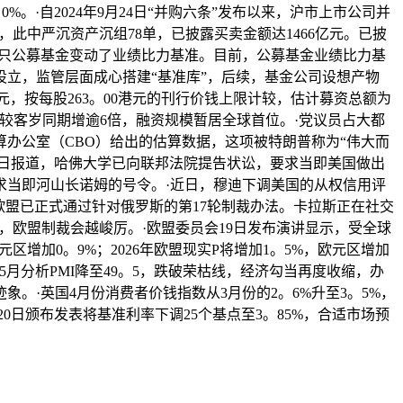
%。·自2024年9月24日“并购六条”发布以来，沪市上市公司并
此中严沉资产沉组78单，已披露买卖金额达1466亿元。已披
近80只公募基金变动了业绩比力基准。目前，公募基金业绩比力基
立，监管层面成心搭建“基准库”，后续，基金公司设想产物
元，按每股263。00港元的刊行价钱上限计较，估计募资总额为
，较客岁同期增逾6倍，融资规模暂居全球首位。·党议员占大都
办公室（CBO）给出的估算数据，这项被特朗普称为“伟大而
23日报道，哈佛大学已向联邦法院提告状讼，要求当即美国做出
求当即河山长诺姆的号令。·近日，穆迪下调美国的从权信用评
，欧盟已正式通过针对俄罗斯的第17轮制裁办法。卡拉斯正在社交
，欧盟制裁会越峻厉。·欧盟委员会19日发布演讲显示，受全球
增加0。9%；2026年欧盟现实P将增加1。5%，欧元区增加
区5月分析PMI降至49。5，跌破荣枯线，经济勾当再度收缩，办
迹象。·英国4月份消费者价钱指数从3月份的2。6%升至3。5%，
20日颁布发表将基准利率下调25个基点至3。85%，合适市场预