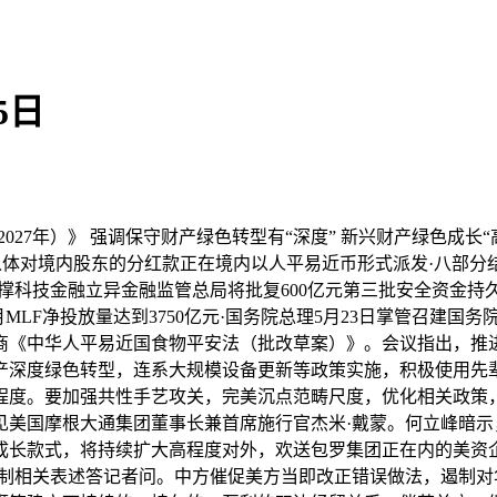
5日
027年）》 强调保守财产绿色转型有“深度” 新兴财产绿色成长
从体对境内股东的分红款正在境内以人平易近币形式派发·八部分
撑科技金融立异金融监管总局将批复600亿元第三批安全资金持
月MLF净投放量达到3750亿元·国务院总理5月23日掌管召建国
会商《中华人平易近国食物平安法（批改草案）》。会议指出，
产深度绿色转型，连系大规模设备更新等政策实施，积极使用先
程度。要加强共性手艺攻关，完美沉点范畴尺度，优化相关政策
见美国摩根大通集团董事长兼首席施行官杰米·戴蒙。何立峰暗
成长款式，将持续扩大高程度对外，欢送包罗集团正在内的美资
管制相关表述答记者问。中方催促美方当即改正错误做法，遏制