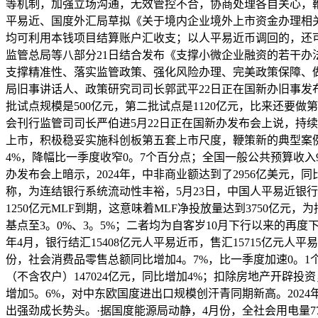
等机制，加强立场沟通，无效管控不合，协商处理各自关心，
平易近、国度外汇局草拟《关于境内企业境外上市资金办理相
均可利用本钱项目结算账户汇收支；以人平易近币调回的，还可
监管总局等八部分21日结合发布《支撑小微企业融资的若干
支撑精准性、落实监管政策、强化风险办理、完美政策保障、做
局旧事讲话人、政策研究司司长郭武平22日正在国新办旧事发
批试点规模是500亿元，第二批试点是1120亿元，比来还要做
会刊行监管司司长严伯进5月22日正在国新办发布会上说，持
上市，积极稳妥实施科创板第五套上市尺度，鞭策新的典型案例落
4%，降幅比一季度收窄0。7个百分点；全国一般公共预算收入93
办发布会上暗示，2024年，中非商业额达到了2956亿美元，
称，为连结银行系统流动性丰裕，5月23日，中国人平易近银行
1250亿元MLF到期，这意味着MLF净投放量达到3750亿元
基点至3。0%、3。5%；二者均为自客岁10月下行以来的再度下
年4月，银行结汇15408亿元人平易近币，售汇15715亿元人平
份，社会消费品零售总额同比增加4。7%，比一季度加速0。1
（不含农户）147024亿元，同比增加4%；扣除房地产开辟投
增加5。6%，对中东欧国度进出口规模创汗青同期新高。2024
出强劲成长势头。·据国度能源局动静，4月份，全社会用电量77