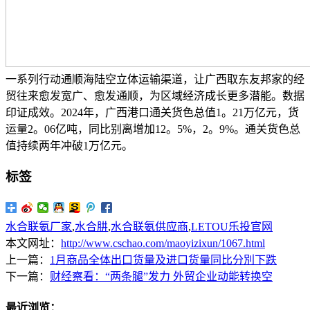
一系列行动通顺海陆空立体运输渠道，让广西取东友邦家的经
贸往来愈发宽广、愈发通顺，为区域经济成长更多潜能。数据
印证成效。2024年，广西港口通关货色总值1。21万亿元，货
运量2。06亿吨，同比别离增加12。5%，2。9%。通关货色总
值持续两年冲破1万亿元。
标签
水合联氨厂家
,
水合肼
,
水合联氨供应商
,
LETOU乐投官网
本文网址：
http://www.cschao.com/maoyizixun/1067.html
上一篇：
1月商品全体出口货量及进口货量同比分別下跌
下一篇：
财经察看：“两条腿”发力 外贸企业动能转换空
最近浏览：