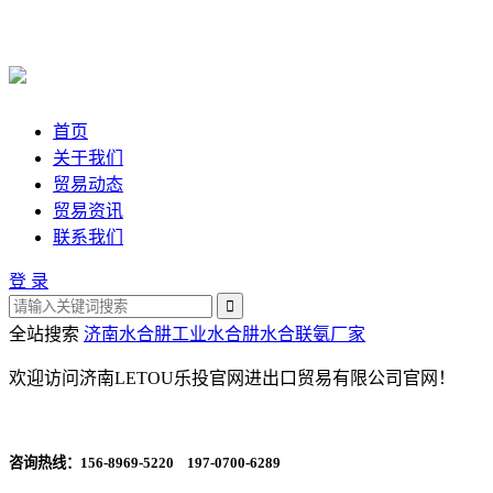
首页
关于我们
贸易动态
贸易资讯
联系我们
登 录
全站搜索
济南水合肼
工业水合肼
水合联氨厂家
欢迎访问济南LETOU乐投官网进出口贸易有限公司官网！
咨询热线：
156-8969-5220 197-0700-6289