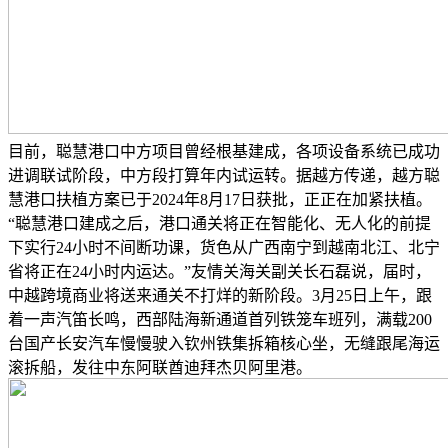
目前，聪慧港口中方项目曾经根基建成，各项设备系统已成功
进调联试阶段，中方段打算年内试运转。据越方传递，越方聪
慧港口扶植方案已于2024年8月17日获批，正正在加紧扶植。
“聪慧港口建成之后，港口通关将正在智能化、无人化的前提
下实行24小时不间断功课，货色从广西南宁到越南北江、北宁
省将正在24小时内运达。”友情关海关副关长石磊说，届时，
中越跨境商业将送来通关不打烊的新阶段。3月25日上午，跟
着一声汽笛长鸣，西部陆海新通道首列铁笼车班列，满载200
台国产长安汽车慢慢驶入钦州铁集拆箱核心坐，无缝跟尾海运
滚拆船，发往中东阿联酋迪拜杰贝阿里港。