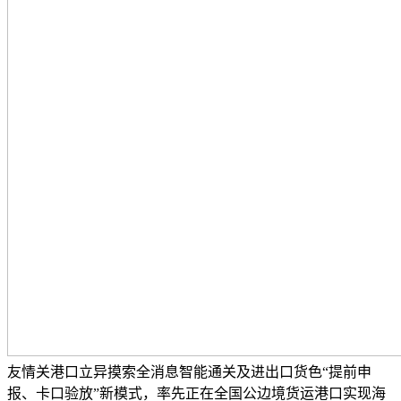
友情关港口立异摸索全消息智能通关及进出口货色“提前申
报、卡口验放”新模式，率先正在全国公边境货运港口实现海