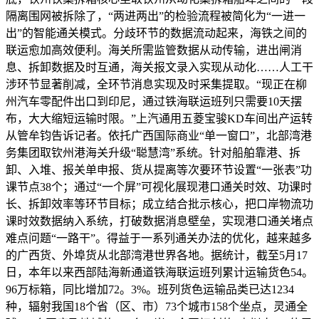
隔离围网被拆除了，“两进两出”的检验流程被简化为“一进一
出”的智能通关模式。分歧环节的数据流动起来，海铁之间的
联运愈加高效便利。海关所需监管数据从动传输，进出闸消
息、拆卸数据及时互通，海关报文录入实现从动化……人工干
涉环节显著削减，全环节消息实现及时采集提取。“现正在柳
州汽车零配件出口到印尼，通过铁海联运班列只需要10天摆
布，大大缩短运输时限。”上汽通用五菱宝骏KD车间出产运转
从管牟钧告诉记者。依托广西国际商业“单一窗口”，北部湾港
务集团取钦州港海关升级“聪慧湾”系统。针对船舶靠港、拆
卸、入堆、报关单申报、货从提离等次要环节设置“一张表”功
课节点38个；通过“一个屏”可视化展现港口通关时效、功课时
长、拆卸效率等环节目标；成立结合批示核心，把口岸物流功
课时效数据纳入系统，打破数据消息壁垒，实现港口通关堵点
难点问题“一路干”。得益于一系列通关办法的优化，越来越多
的广西货、外埠货从北部湾港世界各地。据统计，截至5月17
日，本年以来西部陆海新通道铁海联运班列累计运输货色54。
96万标箱，同比增加72。3%。班列货色运输品类已达1234
种，辐射我国18个省（区、市）73个城市158个坐点，灵通全