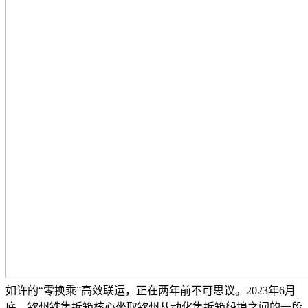
如许的“零换乘”高效联运，正在两年前不可思议。2023年6月
底，钦州铁集拆箱核心坐取钦州从动化集拆箱船埠之间的一段