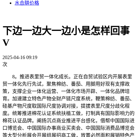
水合肼价格
下边一边大一边小是怎样回事
V
2025-04-16 09:19
次
8。推进表里贸一体化成长。正在自贸试验区内开展表里
贸一体化先行先试，聚焦棉纺、番茄、用脚用好现有支撑政
策，支撑企业一体化运营、一体化市场开辟、一体化品牌培
育。加速建立特色产物全财产链尺度系统，鞭策棉纺、番茄、
硅基产物尺度取国际尺度协调对接，提拔表里尺度分歧化程
度。统筹推进棉花认证系统扶植工做，打制具有国际影响力的
棉花认证品牌。阐扬沉点商业推进平台感化，借帮中国国际进
口博览会、中国国际办事商业买卖会、中国国际消费品博览会
等大型分析展会开展组展招商工做，放置必然面积展销特色产