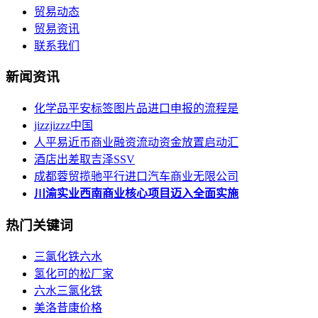
贸易动态
贸易资讯
联系我们
新闻资讯
化学品平安标签图片品进口申报的流程是
jizzjizzz中国
人平易近币商业融资流动资金放置启动汇
酒店出差取吉泽SSV
成都蓉贸揽驰平行进口汽车商业无限公司
川渝实业西南商业核心项目迈入全面实施
热门关键词
三氯化铁六水
氢化可的松厂家
六水三氯化铁
美洛昔康价格