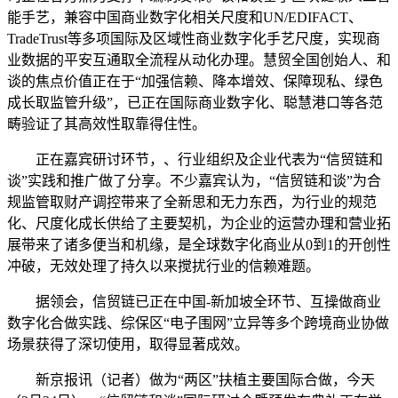
能手艺，兼容中国商业数字化相关尺度和UN/EDIFACT、
TradeTrust等多项国际及区域性商业数字化手艺尺度，实现商
业数据的平安互通取全流程从动化办理。慧贸全国创始人、和
谈的焦点价值正在于“加强信赖、降本增效、保障现私、绿色
成长取监管升级”，已正在国际商业数字化、聪慧港口等各范
畴验证了其高效性取靠得住性。
正在嘉宾研讨环节，、行业组织及企业代表为“信贸链和
谈”实践和推广做了分享。不少嘉宾认为，“信贸链和谈”为合
规监管取财产调控带来了全新思和无力东西，为行业的规范
化、尺度化成长供给了主要契机，为企业的运营办理和营业拓
展带来了诸多便当和机缘，是全球数字化商业从0到1的开创性
冲破，无效处理了持久以来搅扰行业的信赖难题。
据领会，信贸链已正在中国-新加坡全环节、互操做商业
数字化合做实践、综保区“电子围网”立异等多个跨境商业协做
场景获得了深切使用，取得显著成效。
新京报讯（记者）做为“两区”扶植主要国际合做，今天