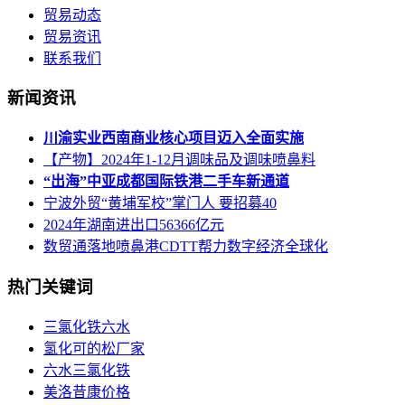
贸易动态
贸易资讯
联系我们
新闻资讯
川渝实业西南商业核心项目迈入全面实施
【产物】2024年1-12月调味品及调味喷鼻料
“出海”中亚成都国际铁港二手车新通道
宁波外贸“黄埔军校”掌门人 要招募40
2024年湖南进出口56366亿元
数贸通落地喷鼻港CDTT帮力数字经济全球化
热门关键词
三氯化铁六水
氢化可的松厂家
六水三氯化铁
美洛昔康价格