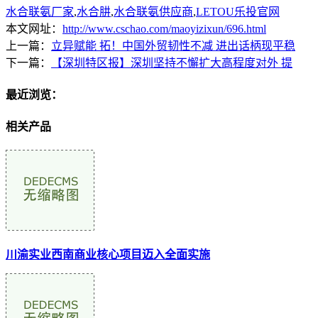
水合联氨厂家
,
水合肼
,
水合联氨供应商
,
LETOU乐投官网
本文网址：
http://www.cschao.com/maoyizixun/696.html
上一篇：
立异赋能 拓！中国外贸韧性不减 进出话柄现平稳
下一篇：
【深圳特区报】深圳坚持不懈扩大高程度对外 提
最近浏览：
相关产品
川渝实业西南商业核心项目迈入全面实施