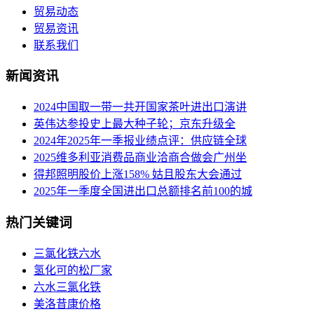
贸易动态
贸易资讯
联系我们
新闻资讯
2024中国取一带一共开国家茶叶进出口演讲
英伟达参投史上最大种子轮；京东升级全
2024年2025年一季报业绩点评：供应链全球
2025维多利亚消费品商业洽商合做会广州坐
得邦照明股价上涨158% 姑且股东大会通过
2025年一季度全国进出口总额排名前100的城
热门关键词
三氯化铁六水
氢化可的松厂家
六水三氯化铁
美洛昔康价格