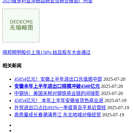
2025维多利亚消费品商业洽商合做会广州坐
得邦照明股价上涨158% 姑且股东大会通过
相关新闻
45854亿元！安徽上半年进出口总值居中部
2025-07-20
安徽本年上半年进出口规模冲破4500亿元
2025-07-20
中钢协：美国关税对钢铁商业链的间接影
2025-07-20
45854亿元！ 本年上半年安徽省货色商业进
2025-07-19
外贸进出口占比692%一季度青岛平易近营经
2025-07-19
高质量成长春潮涌界江 东北地域对俄经贸
2025-07-19