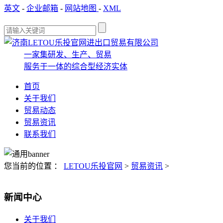
英文
-
企业邮箱
-
网站地图
-
XML
一家集研发、生产、贸易
服务于一体的综合型经济实体
首页
关于我们
贸易动态
贸易资讯
联系我们
您当前的位置 ：
LETOU乐投官网
>
贸易资讯
>
新闻中心
关于我们