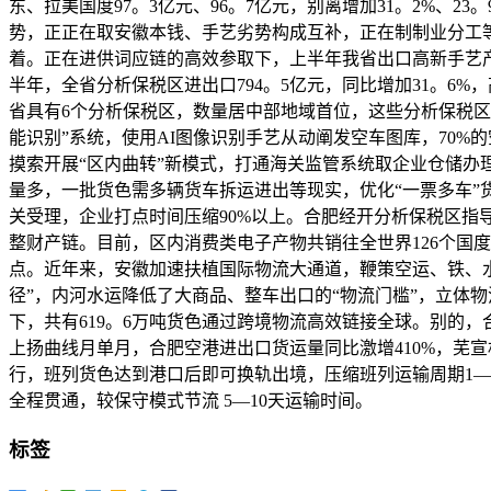
东、拉美国度97。3亿元、96。7亿元，别离增加31。2%、23
势，正正在取安徽本钱、手艺劣势构成互补，正在制制业分工等范
着。正在进供词应链的高效参取下，上半年我省出口高新手艺产
半年，全省分析保税区进出口794。5亿元，同比增加31。6
省具有6个分析保税区，数量居中部地域首位，这些分析保税
能识别”系统，使用AI图像识别手艺从动阐发空车图库，70
摸索开展“区内曲转”新模式，打通海关监管系统取企业仓储办
量多，一批货色需多辆货车拆运进出等现实，优化“一票多车”
关受理，企业打点时间压缩90%以上。合肥经开分析保税区
整财产链。目前，区内消费类电子产物共销往全世界126个国
点。近年来，安徽加速扶植国际物流大通道，鞭策空运、铁、水
径”，内河水运降低了大商品、整车出口的“物流门槛”，立体
下，共有619。6万吨货色通过跨境物流高效链接全球。别的
上扬曲线月单月，合肥空港进出口货运量同比激增410%，芜宣
行，班列货色达到港口后即可换轨出境，压缩班列运输周期1—
全程贯通，较保守模式节流 5—10天运输时间。
标签