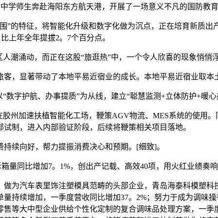
中学师生奔赴海阳东方航天港，开展了一场意义不凡的国防教育从
”的特征，将智能化升级和数字化做为沉点，正在培育新质出产
，比上年全年提拔2。7个百分点。
潮涌动，而正在这股“旅逛热”中，一个令人欣喜的现象悄悄浮
，显著带动了本地平易近宿业的成长。本地平易近宿业取本土文
数字护航、办事提质”为从线，建立“聪慧监测+立体防护+暖心办
胶州加速扶植智能化工场，鞭策AGV物流、MES系统的使用。
部试制，进入内部验证阶段，后续将鞭策相关项目落地。
续向好，帮力提振消费决心和预期。[细致]。
量同比增加7。1%，创出产记载、高效40项，用火红业绩奏响
做为汽车表里饰注塑模具范畴的头部企业，青岛海泰科模塑科技
量持续增加，一季度营收同比增加37。2%；努力于成为调味
售等大中型企业供给个性化定制的复合调味品处理方案，一季度