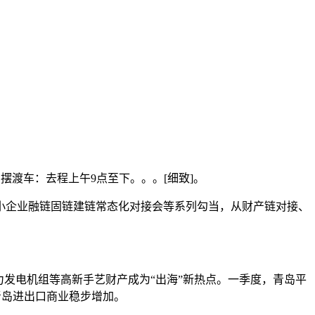
渡车：去程上午9点至下。。。[细致]。
企业融链固链建链常态化对接会等系列勾当，从财产链对接、
发电机组等高新手艺财产成为“出海”新热点。一季度，青岛平
策青岛进出口商业稳步增加。