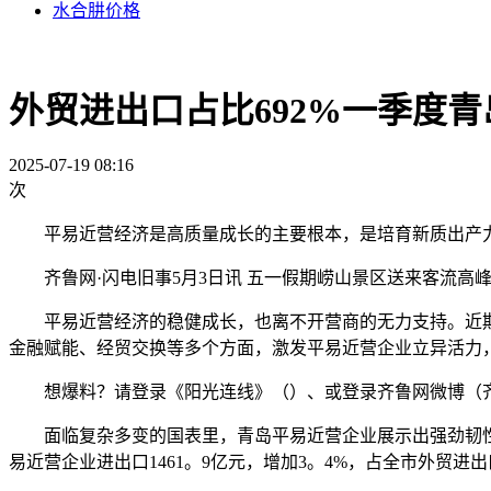
水合肼价格
外贸进出口占比692%一季度
2025-07-19 08:16
次
平易近营经济是高质量成长的主要根本，是培育新质出产力
齐鲁网·闪电旧事5月3日讯 五一假期崂山景区送来客流高峰
平易近营经济的稳健成长，也离不开营商的无力支持。近期
金融赋能、经贸交换等多个方面，激发平易近营企业立异活力
想爆料？请登录《阳光连线》（）、或登录齐鲁网微博（齐
面临复杂多变的国表里，青岛平易近营企业展示出强劲韧性，
易近营企业进出口1461。9亿元，增加3。4%，占全市外贸