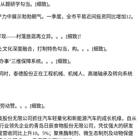
题研学勾当。[细致]。
力中展示勃勃朝气。一季度，全市平易近间投资同比增加12。
现——村落旅逛再立异。。。[细致]！
化深度融合，打制特色勾当，构。。。[细致]。
事”三维保障系统。。。[细致]。
同时，泰德股份正在工程机械、机械人、高端轴承及转向系统
劳动赞。。。[细致]。
股份无限公司抓住汽车轻量化和新能源汽车的成长机缘，自从
操行业领先企业的青岛日辰食物股份无限公司，凭仗强大的研发
营收同比上升10。5%；聚焦酶制剂、微生态制剂及动物保健