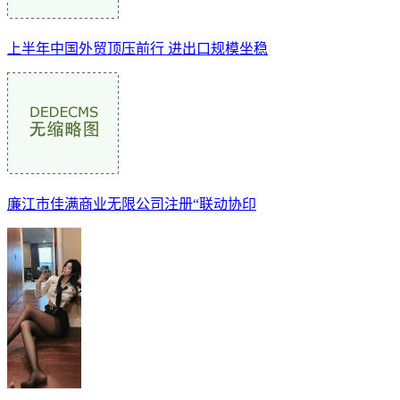
上半年中国外贸顶压前行 进出口规模坐稳
廉江市佳满商业无限公司注册“联动协印