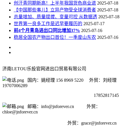
创汗青同期新高！上半年我国货色商业进
2025-07-18
【中国那些事儿】立异产物受全球消费者
2025-07-18
总量增加、质量提拔、变量可控 从数据透
2025-07-18
世界第一良多工作是迟早要履历的
2025-07-17
前4个月青岛进出口同比增加37%
2025-07-16
稳居全国农产物出口首位！一季度山东农
2025-07-16
济南LETOU乐投官网进出口贸易有限公司
国内：姚经理 156 8969 5220 外贸：刘经理
19707006289
17852817145
邮箱：info@jnforever.cn 外贸：
chloe@jnforever.cn
外贸：
grace@jnforever.cn