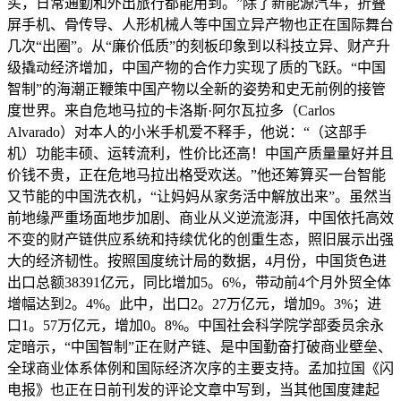
买，日常通勤和外出旅行都能用到。”除了新能源汽车，折叠
屏手机、骨传导、人形机械人等中国立异产物也正在国际舞台
几次“出圈”。从“廉价低质”的刻板印象到以科技立异、财产升
级撬动经济增加，中国产物的合作力实现了质的飞跃。“中国
智制”的海潮正鞭策中国产物以全新的姿势和史无前例的接管
度世界。来自危地马拉的卡洛斯·阿尔瓦拉多（Carlos
Alvarado）对本人的小米手机爱不释手，他说：“（这部手
机）功能丰硕、运转流利，性价比还高！中国产质量量好并且
价钱不贵，正在危地马拉出格受欢送。”他还筹算买一台智能
又节能的中国洗衣机，“让妈妈从家务活中解放出来”。虽然当
前地缘严重场面地步加剧、商业从义逆流澎湃，中国依托高效
不变的财产链供应系统和持续优化的创重生态，照旧展示出强
大的经济韧性。按照国度统计局的数据，4月份，中国货色进
出口总额38391亿元，同比增加5。6%，带动前4个月外贸全体
增幅达到2。4%。此中，出口2。27万亿元，增加9。3%；进
口1。57万亿元，增加0。8%。中国社会科学院学部委员余永
定暗示，“中国智制”正在财产链、是中国勤奋打破商业壁垒、
全球商业体系体例和国际经济次序的主要支持。孟加拉国《闪
电报》也正在日前刊发的评论文章中写到，当其他国度建起