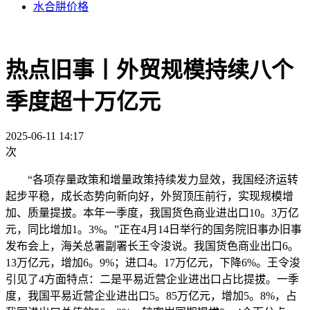
水合肼价格
热点旧事丨外贸规模持续八个
季度超十万亿元
2025-06-11 14:17
次
“各项存量政策和增量政策持续发力显效，我国经济运转
起步平稳，成长态势向新向好，外贸顶压前行，实现规模增
加、质量提拔。本年一季度，我国货色商业进出口10。3万亿
元，同比增加1。3%。”正在4月14日举行的国务院旧事办旧事
发布会上，海关总署副署长王令浚说。我国货色商业出口6。
13万亿元，增加6。9%；进口4。17万亿元，下降6%。王令浚
引见了4方面特点：二是平易近营企业进出口占比提拔。一季
度，我国平易近营企业进出口5。85万亿元，增加5。8%，占