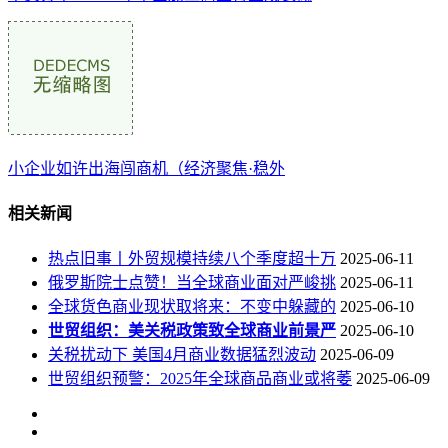
小企业如许出海闯商机（经济聚焦·稳外
相关新闻
热点旧事丨外贸规模持续八个季度超十万
2025-06-11
俄罗斯院士点赞！当全球商业面对严峻挑
2025-06-11
全球货色商业现状取将来：不变中躲藏的
2025-06-10
世贸组织：美关税政策致全球商业前景严
2025-06-10
关税扰动下 美国4月商业数据猛烈波动
2025-06-09
世贸组织预警：2025年全球商品商业或将萎
2025-06-09