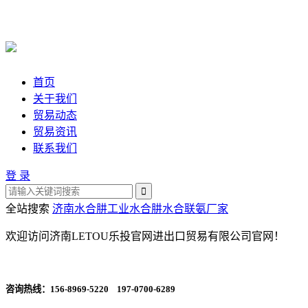
首页
关于我们
贸易动态
贸易资讯
联系我们
登 录
全站搜索
济南水合肼
工业水合肼
水合联氨厂家
欢迎访问济南LETOU乐投官网进出口贸易有限公司官网！
咨询热线：
156-8969-5220 197-0700-6289