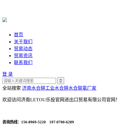
首页
关于我们
贸易动态
贸易资讯
联系我们
登 录
全站搜索
济南水合肼
工业水合肼
水合联氨厂家
欢迎访问济南LETOU乐投官网进出口贸易有限公司官网！
咨询热线：
156-8969-5220 197-0700-6289