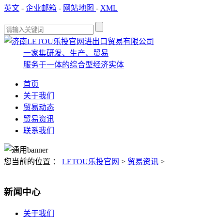
英文
-
企业邮箱
-
网站地图
-
XML
一家集研发、生产、贸易
服务于一体的综合型经济实体
首页
关于我们
贸易动态
贸易资讯
联系我们
您当前的位置 ：
LETOU乐投官网
>
贸易资讯
>
新闻中心
关于我们