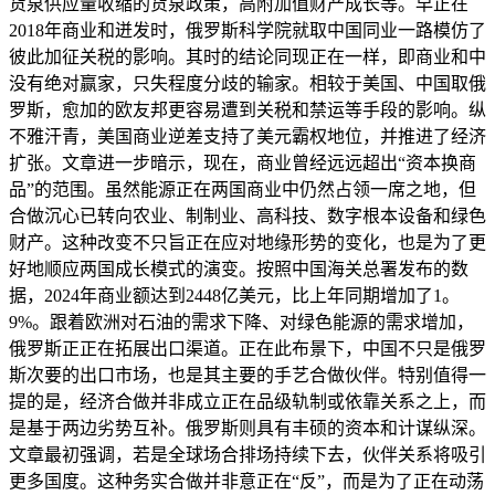
货泉供应量收缩的货泉政策，高附加值财产成长等。早正在
2018年商业和迸发时，俄罗斯科学院就取中国同业一路模仿了
彼此加征关税的影响。其时的结论同现正在一样，即商业和中
没有绝对赢家，只失程度分歧的输家。相较于美国、中国取俄
罗斯，愈加的欧友邦更容易遭到关税和禁运等手段的影响。纵
不雅汗青，美国商业逆差支持了美元霸权地位，并推进了经济
扩张。文章进一步暗示，现在，商业曾经远远超出“资本换商
品”的范围。虽然能源正在两国商业中仍然占领一席之地，但
合做沉心已转向农业、制制业、高科技、数字根本设备和绿色
财产。这种改变不只旨正在应对地缘形势的变化，也是为了更
好地顺应两国成长模式的演变。按照中国海关总署发布的数
据，2024年商业额达到2448亿美元，比上年同期增加了1。
9%。跟着欧洲对石油的需求下降、对绿色能源的需求增加，
俄罗斯正正在拓展出口渠道。正在此布景下，中国不只是俄罗
斯次要的出口市场，也是其主要的手艺合做伙伴。特别值得一
提的是，经济合做并非成立正在品级轨制或依靠关系之上，而
是基于两边劣势互补。俄罗斯则具有丰硕的资本和计谋纵深。
文章最初强调，若是全球场合排场持续下去，伙伴关系将吸引
更多国度。这种务实合做并非意正在“反”，而是为了正在动荡