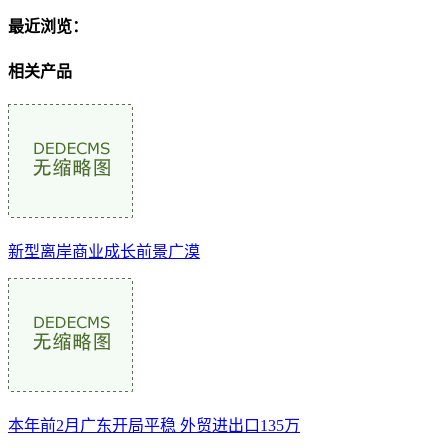
最近浏览：
相关产品
新型离岸商业成长前景广漠
本年前2月广东开局平稳 外贸进出口135万