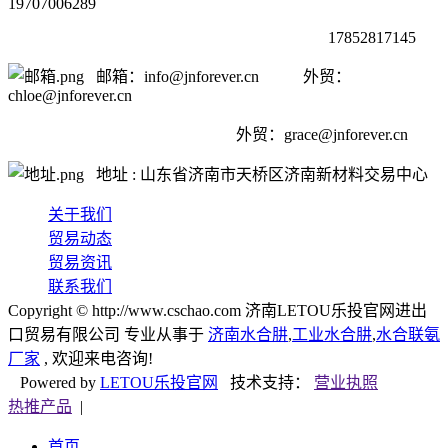
19707006289
17852817145
邮箱：info@jnforever.cn 外贸：
chloe@jnforever.cn
外贸：
grace@jnforever.cn
地址 : 山东省济南市天桥区济南新材料交易中心
关于我们
贸易动态
贸易资讯
联系我们
Copyright © http://www.cschao.com 济南LETOU乐投官网进出
口贸易有限公司 专业从事于
济南水合肼
,
工业水合肼
,
水合联氨
厂家
, 欢迎来电咨询!
Powered by
LETOU乐投官网
技术支持：
营业执照
热推产品
|
首页