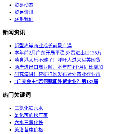
贸易动态
贸易资讯
联系我们
新闻资讯
新型离岸商业成长前景广漠
本年前2月广东开局平稳 外贸进出口135万
喷鼻港太乐不雅了！呼吁人过来买美国货
两岸进出口商业额：本年前4个月同比增加
研究演讲！智研征询发布对外商业行业市
“广交会＋”若何赋能外贸企业？第137届
热门关键词
三氯化铁六水
氢化可的松厂家
六水三氯化铁
美洛昔康价格