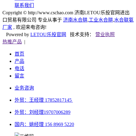
联系我们
Copyright © http://www.cschao.com 济南LETOU乐投官网进出
口贸易有限公司 专业从事于
济南水合肼
,
工业水合肼
,
水合联氨
厂家
, 欢迎来电咨询!
Powered by
LETOU乐投官网
技术支持：
营业执照
热推产品
|
首页
产品
电话
留言
业务咨询
外贸：王经理 17852817145
外贸：刘经理
19707006289
国内：姚经理 156 8969 5220