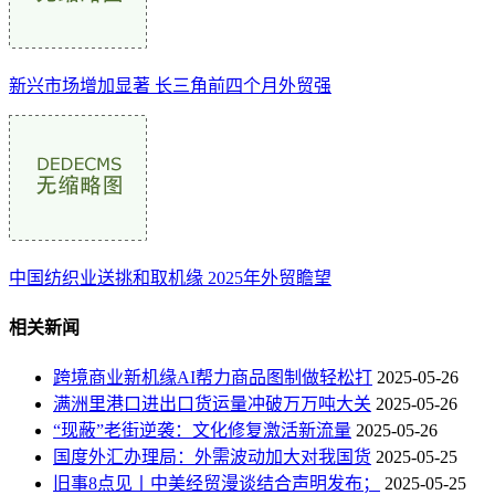
新兴市场增加显著 长三角前四个月外贸强
中国纺织业送挑和取机缘 2025年外贸瞻望
相关新闻
跨境商业新机缘AI帮力商品图制做轻松打
2025-05-26
满洲里港口进出口货运量冲破万万吨大关
2025-05-26
“现蔽”老街逆袭：文化修复激活新流量
2025-05-26
国度外汇办理局：外需波动加大对我国货
2025-05-25
旧事8点见丨中美经贸漫谈结合声明发布；
2025-05-25