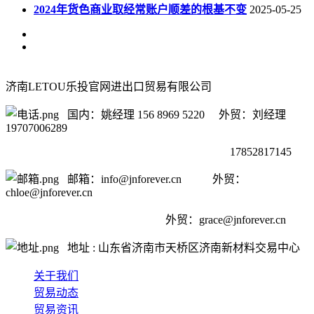
2024年货色商业取经常账户顺差的根基不变
2025-05-25
济南LETOU乐投官网进出口贸易有限公司
国内：姚经理 156 8969 5220 外贸：刘经理
19707006289
17852817145
邮箱：info@jnforever.cn 外贸：
chloe@jnforever.cn
外贸：
grace@jnforever.cn
地址 : 山东省济南市天桥区济南新材料交易中心
关于我们
贸易动态
贸易资讯