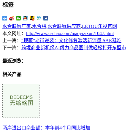
标签
水合联氨厂家
,
水合肼
,
水合联氨供应商
,
LETOU乐投官网
本文网址：
http://www.cschao.com/maoyizixun/1047.html
上一篇：
“现蔽”老街逆袭：文化修复激活新流量 SAE逛吃
下一篇：
跨境商业新机缘AI帮力商品图制做轻松打开东盟市
最近浏览：
相关产品
两岸进出口商业额：本年前4个月同比增加