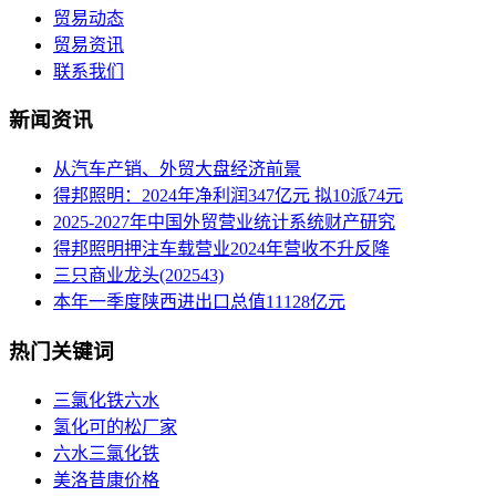
贸易动态
贸易资讯
联系我们
新闻资讯
从汽车产销、外贸大盘经济前景
得邦照明：2024年净利润347亿元 拟10派74元
2025-2027年中国外贸营业统计系统财产研究
得邦照明押注车载营业2024年营收不升反降
三只商业龙头(202543)
本年一季度陕西进出口总值11128亿元
热门关键词
三氯化铁六水
氢化可的松厂家
六水三氯化铁
美洛昔康价格