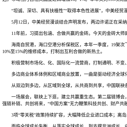
“坦诚、深切、具有扶植性”“取得本色性进展”，中美经贸
5月12日，中美经贸漫谈结合声明发布，两边许诺正在采纳
11年前，习提出包涵、合做共赢的金砖。今天的金砖大师庭
海南自贸港，海口空港分析保税区，本年一季度，19架次飞机
10%至15%的维修成本，打制出互利合做的新热土。
积极营制市场化、化、国际化一流营商，打制通明、不变、
多边商业体系体例和区域商业放置，一曲是驱动经济全球化向
从双边到多边，从区域到全球，从共商到共享，中国联袂各
一场展会，联袂上下逛，建立共赢重生态。第二届链博会，展商
强链补链、共创将来，“中国方案”无力鞭策科技共创、财产共
3项“零关税”政策持续扩容，大幅降低企业进口成本；离岛免税
面临全球成长失衡，从落实全球成长，到支撑非洲成长，中