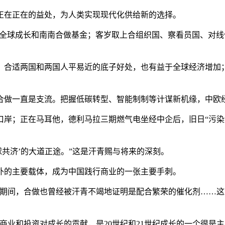
在正在的益处，为人类实现现代化供给新的选择。
的全球成长和南南合做基金；客岁取上合组织国、察看员国、对线
合适两国和两国人平易近的底子好处，也有益于全球经济增加；
做一直是支流。把握低碳转型、智能制制等计谋新机缘，中欧
；正在马耳他，德利马拉三期燃气电坐经中企后，旧日“污染大
共济’的大道正途。”这是汗青赐与将来的深刻。
的主要载体，成为中国践行商业的一张主要手刺。
间，合做也曾经被汗青不竭地证明是配合繁荣的催化剂……这
业和投资对成长的贡献，是20世纪和21世纪成长的一个很是主