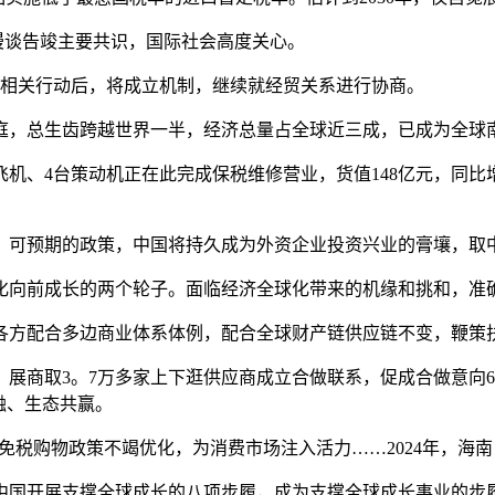
漫谈告竣主要共识，国际社会高度关心。
相关行动后，将成立机制，继续就经贸关系进行协商。
，总生齿跨越世界一半，经济总量占全球近三成，已成为全球南
、4台策动机正在此完成保税维修营业，货值148亿元，同比增加
可预期的政策，中国将持久成为外资企业投资兴业的膏壤，取
前成长的两个轮子。面临经济全球化带来的机缘和挑和，准确
方配合多边商业体系体例，配合全球财产链供应链不变，鞭策
取3。7万多家上下逛供应商成立合做联系，促成合做意向670
融、生态共赢。
购物政策不竭优化，为消费市场注入活力……2024年，海南自贸
国开展支撑全球成长的八项步履，成为支撑全球成长事业的步履