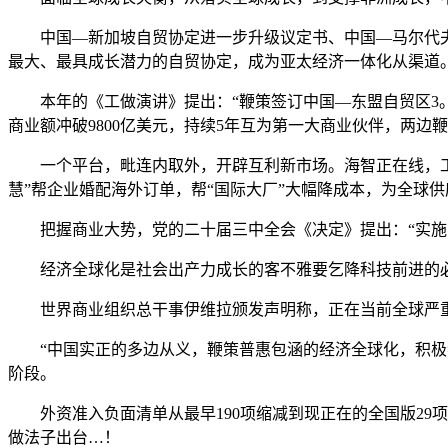
中国—新加坡自贸协定进一步升级议定书、中国—马尔代夫自
最大、最具成长潜力的自贸协定，成为亚太经济一体化从渠道
本年的《工做演讲》提出：“鞭策签订中国—东盟自贸区3。0
商业额冲破9800亿美元，持续5年互为第一大商业伙伴，两
一个平台，毗连内取外，开辟互利新市场。海智正在线，工业非
慧”帮企业婚配海外订单，帮“国际大厂”大幅降成本，为全球
把握商业大势，党的二十届三中全会《决定》提出：“实施商
经济全球化是社会出产力成长的客不雅要乞降科技前进的必
世界商业组织总干事伊维拉颁发声明称，正在当前全球严重
“中国实正的多边从义，鞭策普惠包涵的经济全球化，积极参
阶段。
外资准入负面清单从最早190项缩减到现正在的全国版29项
做法子出台…！