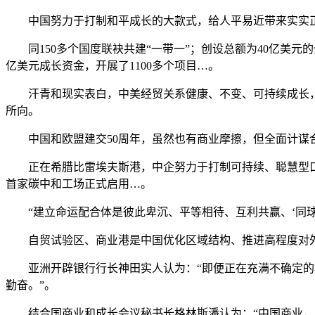
中国努力于打制和平成长的大款式，给人平易近带来实实正
同150多个国度联袂共建“一带一”；创设总额为40亿美元
亿美元成长资金，开展了1100多个项目…。
汗青和现实表白，中美经贸关系健康、不变、可持续成长，
所向。
中国和欧盟建交50周年，虽然也有商业摩擦，但全面计谋合
正在希腊比雷埃夫斯港，中企努力于打制可持续、聪慧型口岸
首家碳中和工场正式启用…。
“建立命运配合体是彼此卑沉、平等相待、互利共赢、‘同球
自贸试验区、商业港是中国优化区域结构、推进高程度对外
亚洲开辟银行行长神田实人认为：“即便正在充满不确定的期
勤奋。”。
结合国商业和成长会议秘书长格林斯潘认为：“中国商业，商