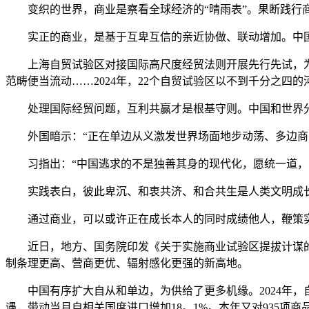
变织的世界，商业是察看全球经济的“晴雨表”。果断践行商
实正的商业，是基于互卑互信的亲近协做、联动增加。中国的
上海自贸试验区对接国际高尺度经贸法则开展先行先试，为
范畴便当流动……2024年，22个自贸试验区以不到千分之四的
处理国际经贸问题，互利共赢才是根基守则。中国和世界分
外国暗示：“正在单边从义激发世界场面地步动荡、多边商业
习指出：“中国逃求的不是独善其身的现代化，愿统一道，实
实践表白，彼此卑沉、和衷共济、和合共生是人类文明成长
通过商业，可以或许正在成长本人的同时成绩他人，鞭策实
近日，地方、国务院印发《关于实施商业试验区提拔计谋的看
制条理更高、营商更优、辐射感化更强的新高地。
中国有序扩大自从和单边，为供给了更多机缘。2024年，自共建
遇，带动当月自相关国度进口增加18。1%。本年又对935项