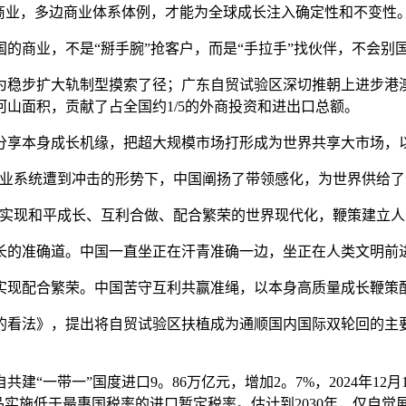
业，多边商业体系体例，才能为全球成长注入确定性和不变性
商业，不是“掰手腕”抢客户，而是“手拉手”找伙伴，不会别
稳步扩大轨制型摸索了径；广东自贸试验区深切推朝上进步港澳
河山面积，贡献了占全国约1/5的外商投资和进出口总额。
享本身成长机缘，把超大规模市场打形成为世界共享大市场，以
系统遭到冲击的形势下，中国阐扬了带领感化，为世界供给了
现和平成长、互利合做、配合繁荣的世界现代化，鞭策建立人
的准确道。中国一直坐正在汗青准确一边，坐正在人类文明前进
现配合繁荣。中国苦守互利共赢准绳，以本身高质量成长鞭策
法》，提出将自贸试验区扶植成为通顺国内国际双轮回的主要
“一带一”国度进口9。86万亿元，增加2。7%，2024年12
商品实施低于最惠国税率的进口暂定税率。估计到2030年，仅自