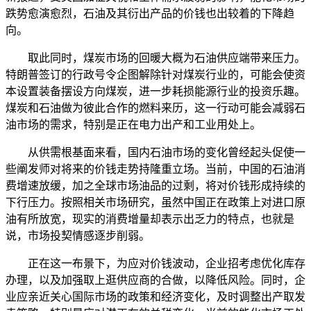
跌势愈演愈烈，石油及其衍出产品的价钱也出较着的下降趋
向。
取此同时，煤炭市场的回暖大概为石油供应端带来压力。
特朗普签订的行政号令企图解除针对煤炭行业的，可能会使资
本设置装备摆设方向煤炭，进一步耗损能源行业的投资乐趣。
煤炭和石油做为彼此合作的燃料来历，这一行动可能会减弱石
油市场的需求，特别是正在电力出产和工业用处上。
从供需根基面来看，国内石油市场的变化曾经起头促使一
些阐发师对将来的价钱走势持隆重立场。当前，中国的石油消
费增速放缓，加之全球市场油品的过剩，将对价钱形成持续的
下行压力。按照相关市场研究，虽然中国正在政策上对进口原
油有所放宽，现实的消费增量却表示出乏力的特点，也就是
说，市场投契情感逐步削弱。
正在这一布景下，为应对价钱波动，企业招考虑优化库存
办理，以及加强取上逛供应商的合做，以降低风险。同时，企
业应亲近关心国际市场的政策和经济变化，及时调整出产取发