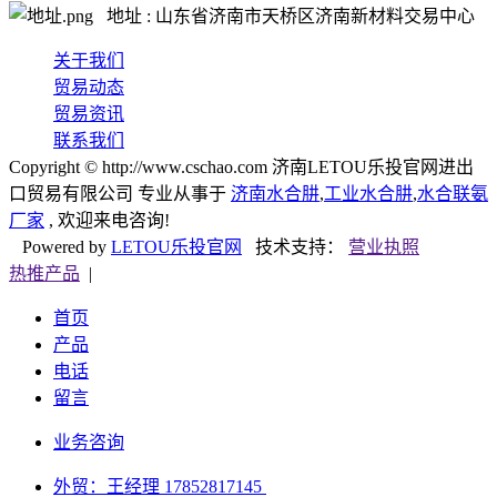
地址 : 山东省济南市天桥区济南新材料交易中心
关于我们
贸易动态
贸易资讯
联系我们
Copyright © http://www.cschao.com 济南LETOU乐投官网进出
口贸易有限公司 专业从事于
济南水合肼
,
工业水合肼
,
水合联氨
厂家
, 欢迎来电咨询!
Powered by
LETOU乐投官网
技术支持：
营业执照
热推产品
|
首页
产品
电话
留言
业务咨询
外贸：王经理 17852817145