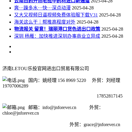
云南白药开创老挝中药材进口新通道
2025-04-28
爽⋯躁多水⋯快⋯深点动漫
2025-04-28
又大又视频日逼视频免费体验服下载V31
2025-04-28
海关这么干｜帮推高程度对外
2025-04-28
物流报关 留意！瑞丽港口货色进出口政策
2025-04-28
深圳 杨雁：加快推进深圳办事商业立异成
2025-04-28
济南LETOU乐投官网进出口贸易有限公司
国内：姚经理 156 8969 5220 外贸：刘经理
19707006289
17852817145
邮箱：info@jnforever.cn 外贸：
chloe@jnforever.cn
外贸：
grace@jnforever.cn