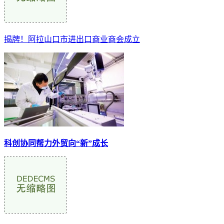
揭牌！阿拉山口市进出口商业商会成立
科创协同帮力外贸向“新”成长