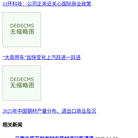
川环科技：公司正亲近关心国际商业政策
“大商用车”加快变化上汽跃进一跃进
2025年中国钢材产量分布、进出口商业及沉
相关新闻