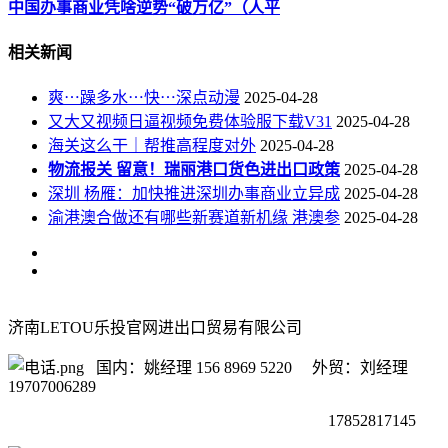
中国办事商业凭啥逆势“破万亿”（人平
相关新闻
爽⋯躁多水⋯快⋯深点动漫
2025-04-28
又大又视频日逼视频免费体验服下载V31
2025-04-28
海关这么干｜帮推高程度对外
2025-04-28
物流报关 留意！瑞丽港口货色进出口政策
2025-04-28
深圳 杨雁：加快推进深圳办事商业立异成
2025-04-28
渝港澳合做还有哪些新赛道新机缘 港澳参
2025-04-28
济南LETOU乐投官网进出口贸易有限公司
国内：姚经理 156 8969 5220 外贸：刘经理
19707006289
17852817145