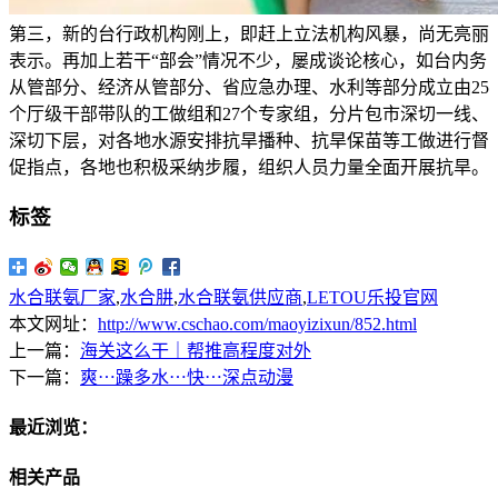
第三，新的台行政机构刚上，即赶上立法机构风暴，尚无亮丽
表示。再加上若干“部会”情况不少，屡成谈论核心，如台内务
从管部分、经济从管部分、省应急办理、水利等部分成立由25
个厅级干部带队的工做组和27个专家组，分片包市深切一线、
深切下层，对各地水源安排抗旱播种、抗旱保苗等工做进行督
促指点，各地也积极采纳步履，组织人员力量全面开展抗旱。
标签
水合联氨厂家
,
水合肼
,
水合联氨供应商
,
LETOU乐投官网
本文网址：
http://www.cschao.com/maoyizixun/852.html
上一篇：
海关这么干｜帮推高程度对外
下一篇：
爽⋯躁多水⋯快⋯深点动漫
最近浏览：
相关产品