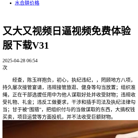
水合肼价格
又大又视频日逼视频免费体验
服下载V31
2025-04-28 06:54
次
经查，陈玉祥抱负，初心，执纪违纪，，罔顾地方八项，
持久屡次接管宴请，违规接管旅逛、健身等勾当放置；组织准
绳，正在干部选拔任用中为他人谋取好处并收受财物；违规收
受礼物、礼金；违反工做要求，干涉和插手司法及执纪法律勾
当；甘于被“围猎”，把组织付与的当做谋取的东西，大搞权钱
买卖，项目运营等方面投机，并不法收受巨额财物。