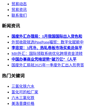
贸易动态
贸易资讯
联系我们
新闻资讯
国度外汇办理局：1月我国国际出入货色和
外贸收款就选PingPong福贸：数字化赋能中
李忠双：3月冷、热轧卷板市场买卖总体平
MH外汇：国际领取系统优化跨境资金流转
中国办事商业凭啥逆势“破万亿”（人平
国度外汇局就2025年一季度外汇出入形势答
热门关键词
三氯化铁六水
氢化可的松厂家
六水三氯化铁
美洛昔康价格