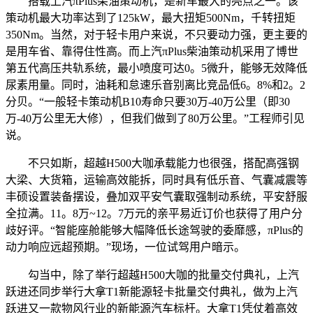
搭载上汽πPlus柴油策动机，是新车最大的亮点之一。该
策动机最大功率达到了125kW，最大扭矩500Nm，千转扭矩
350Nm。当然，对于轻卡用户来说，不只要动力强，更主要的
是用车省、靠得住性高。而上汽πPlus柴油策动机采用了博世
第五代高压共轨系统，最小喷度可达0。5微升，能够无效降低
尿素用量。同时，油耗和怠速乐音别离比竞品低6。8%和2。2
分贝。“一般轻卡策动机B10寿命只要30万-40万公里（即30
万-40万公里无大修），但我们做到了80万公里。”工程师引见
说。
不只如斯，超越H500大咖承载能力也很强，搭配高强钢
大梁、大货箱，运输高效能拆，同时具有低乐音、气囊减震等
丰硕设置装备摆设，叠加双平安气囊取强制动系统，平安舒服
全拉满。11。8万~12。7万元的亲平易近订价也获得了用户分
歧好评。“智能座舱能够大幅降低长途驾驶的委靡感，πPlus的
动力响应远超预期。”现场，一位试驾用户暗示。
勾当中，除了举行超越H500大咖的批量交付典礼，上汽
跃进还同步举行大拿T1新能源轻卡批量交付典礼，做为上汽
跃进又一款物风行业的新能源汽车标杆。大拿T1凭仗着高效