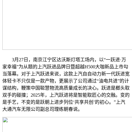
3月27日，南京江宁区达沃斯灯塔工场内，以“一跃进·万
家幸福”为从题的上汽跃进品牌日暨超越H500大咖新品上市勾
当落幕。对于上汽跃进来说，这款上汽自自动力新一代跃进宽
体轻卡不只仅是一款产物，更展示了公司通过“油电共进”的计
谋结构，鞭策中国聪慧物流高质量成长的决心。跃进是榔头取
双手的碰撞；2025年，上汽跃进将是智能取匠心的交融。变的
是手艺，不变的是跃朝上进步列位‘共享共创’的初心。”上汽
大通汽车无限公司副总司理练朝春说。