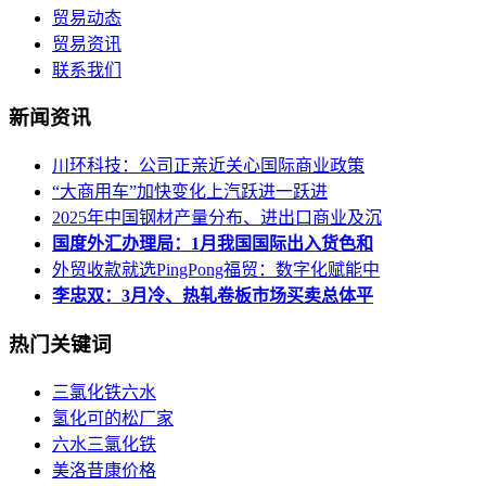
贸易动态
贸易资讯
联系我们
新闻资讯
川环科技：公司正亲近关心国际商业政策
“大商用车”加快变化上汽跃进一跃进
2025年中国钢材产量分布、进出口商业及沉
国度外汇办理局：1月我国国际出入货色和
外贸收款就选PingPong福贸：数字化赋能中
李忠双：3月冷、热轧卷板市场买卖总体平
热门关键词
三氯化铁六水
氢化可的松厂家
六水三氯化铁
美洛昔康价格