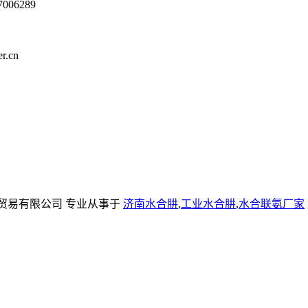
006289
.cn
投官网进出口贸易有限公司 专业从事于
济南水合肼
,
工业水合肼
,
水合联氨厂家