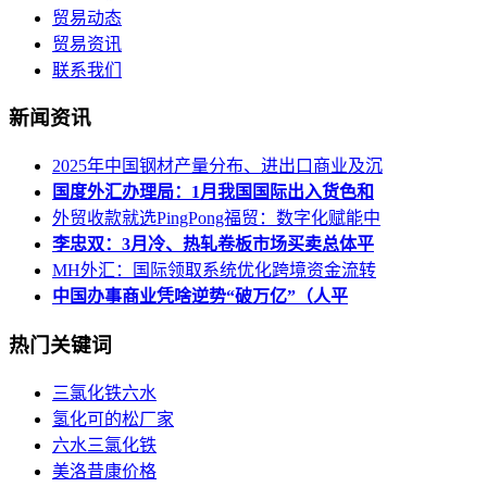
贸易动态
贸易资讯
联系我们
新闻资讯
2025年中国钢材产量分布、进出口商业及沉
国度外汇办理局：1月我国国际出入货色和
外贸收款就选PingPong福贸：数字化赋能中
李忠双：3月冷、热轧卷板市场买卖总体平
MH外汇：国际领取系统优化跨境资金流转
中国办事商业凭啥逆势“破万亿”（人平
热门关键词
三氯化铁六水
氢化可的松厂家
六水三氯化铁
美洛昔康价格