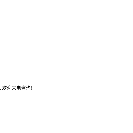
, 欢迎来电咨询!