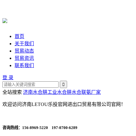
首页
关于我们
贸易动态
贸易资讯
联系我们
登 录
全站搜索
济南水合肼
工业水合肼
水合联氨厂家
欢迎访问济南LETOU乐投官网进出口贸易有限公司官网！
咨询热线：
156-8969-5220 197-0700-6289