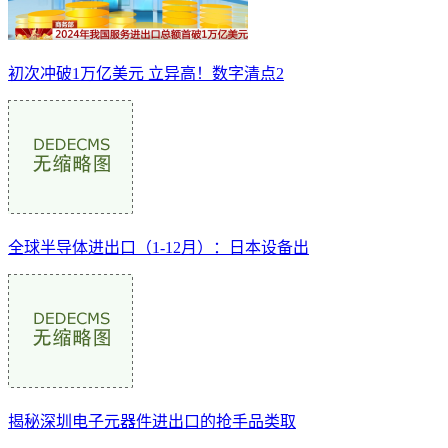
初次冲破1万亿美元 立异高！数字清点2
全球半导体进出口（1-12月）：日本设备出
揭秘深圳电子元器件进出口的抢手品类取