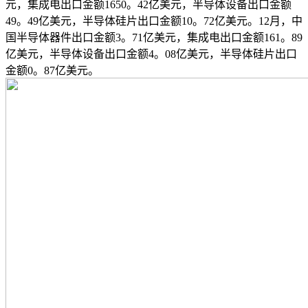
元，集成电出口金额1650。42亿美元，半导体设备出口金额
49。49亿美元，半导体硅片出口金额10。72亿美元。12月，中
国半导体器件出口金额3。71亿美元，集成电出口金额161。89
亿美元，半导体设备出口金额4。08亿美元，半导体硅片出口
金额0。87亿美元。