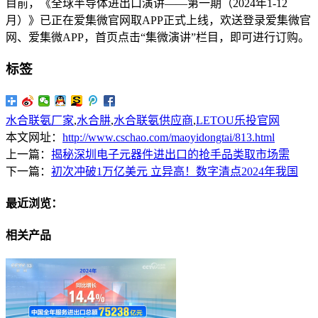
目前，《全球半导体进出口演讲——第一期（2024年1-12
月）》已正在爱集微官网取APP正式上线，欢送登录爱集微官
网、爱集微APP，首页点击“集微演讲”栏目，即可进行订购。
标签
水合联氨厂家
,
水合肼
,
水合联氨供应商
,
LETOU乐投官网
本文网址：
http://www.cschao.com/maoyidongtai/813.html
上一篇：
揭秘深圳电子元器件进出口的抢手品类取市场需
下一篇：
初次冲破1万亿美元 立异高！数字清点2024年我国
最近浏览：
相关产品