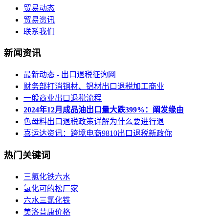
贸易动态
贸易资讯
联系我们
新闻资讯
最新动态 - 出口退税征询网
财务部打消铜材、铝材出口退税加工商业
一般商业出口退税流程
2024年12月成品油出口量大跌399%：阐发缘由
色母料出口退税政策详解为什么要进行退
喜运达资讯：跨境电商9810出口退税新政你
热门关键词
三氯化铁六水
氢化可的松厂家
六水三氯化铁
美洛昔康价格