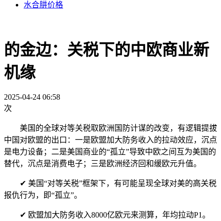
水合肼价格
的金边：关税下的中欧商业新
机缘
2025-04-24 06:58
次
美国的全球对等关税取欧洲国防计谋的改变，有逻辑提拔
中国对欧盟的出口：一是欧盟加大防务收入的拉动效应，沉点
是电力设备；二是美国商业的“孤立”导致中欧之间互为美国的
替代，沉点是消费电子；三是欧洲经济回和缓欧元升值。
✔ 美国“对等关税”框架下，有可能呈现全球对美的高关税
报仇行为，即“孤立”。
✔ 欧盟加大防务收入8000亿欧元来测算，年均拉动P1。