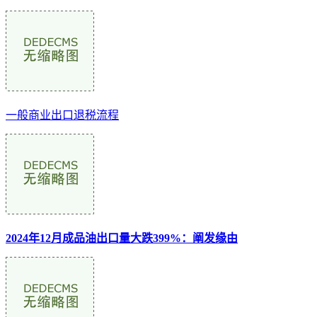
一般商业出口退税流程
2024年12月成品油出口量大跌399%：阐发缘由