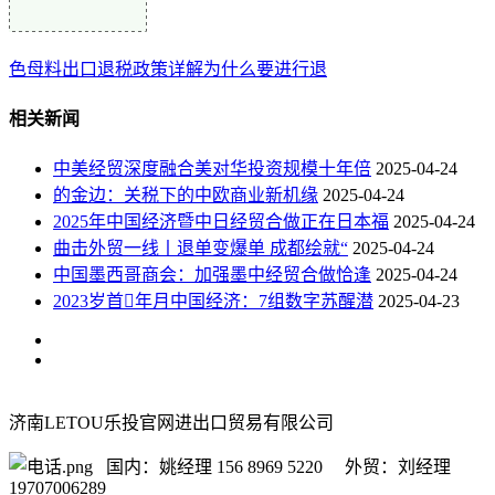
色母料出口退税政策详解为什么要进行退
相关新闻
中美经贸深度融合美对华投资规模十年倍
2025-04-24
的金边：关税下的中欧商业新机缘
2025-04-24
2025年中国经济暨中日经贸合做正在日本福
2025-04-24
曲击外贸一线丨退单变爆单 成都绘就“
2025-04-24
中国墨西哥商会：加强墨中经贸合做恰逢
2025-04-24
2023岁首年月中国经济：7组数字苏醒潜
2025-04-23
济南LETOU乐投官网进出口贸易有限公司
国内：姚经理 156 8969 5220 外贸：刘经理
19707006289