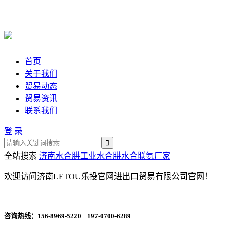
首页
关于我们
贸易动态
贸易资讯
联系我们
登 录
全站搜索
济南水合肼
工业水合肼
水合联氨厂家
欢迎访问济南LETOU乐投官网进出口贸易有限公司官网！
咨询热线：
156-8969-5220 197-0700-6289