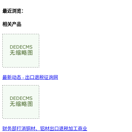
最近浏览：
相关产品
最新动态 - 出口退税征询网
财务部打消铜材、铝材出口退税加工商业