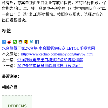
还有外，存案单证由出口企业存放和保管，不得私行损毁，保
留期为5年。二、线。登录电子税务局（）或中国国际商业“单
一窗口”（）选“出口退税”模块。按照企业现实，选择对应的
出口退税板块。
标签
水合联氨厂家
,
水合肼
,
水合联氨供应商
,
LETOU乐投官网
本文网址：
http://www.cschao.com/maoyidongtai/762.html
上一篇：
9710跨境电商出口模式特点和流程详解
下一篇：
2017外贸单证员测验测试题（含谜底）
最近浏览：
相关产品