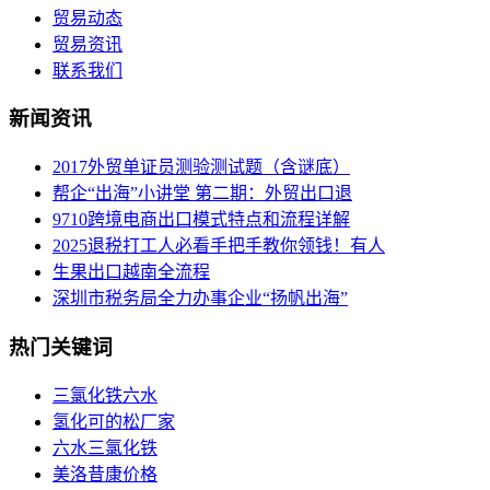
贸易动态
贸易资讯
联系我们
新闻资讯
2017外贸单证员测验测试题（含谜底）
帮企“出海”小讲堂 第二期：外贸出口退
9710跨境电商出口模式特点和流程详解
2025退税打工人必看手把手教你领钱！有人
生果出口越南全流程
深圳市税务局全力办事企业“扬帆出海”
热门关键词
三氯化铁六水
氢化可的松厂家
六水三氯化铁
美洛昔康价格