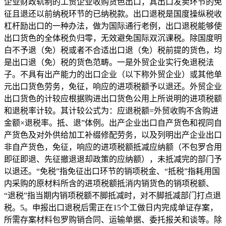
企业财政轨制的工贸企业收购货色出口，其出口发卖环节的免
征且退还以前纳税环节的已纳税款。出口退税是国度操纵税收
杠杆励出口的一种办法，做为国际通行老例，出口退税能够使
出口货色的全体税负归零，无效避免国际双沉课税。除国度明
白不予退（免）税或者不合适出口退（免）税前提的货色，均
是出口退（免）税的货色范畴。一是外贸企业实行免退税法
子。不具有出产能力的出口企业（以下称外贸企业）或其他单
元出口货色劳务，免征，响应的进项税额予以退还。外贸企业
出口货色的计较应根据购进出口货色公用上所说明的进项税额
和退税率计较。其计较公式为：应退税额=外贸收购不含购进
金额×退税率。抵、退”体例。出产企业出口自产货色和视同自
产货色及对外供给加工补缀修配劳务，以及列明出产企业出口
非自产货色，免征，响应的进项税额抵减应纳额（不包罗合用
即征即退、先征撤退退却政策的应纳额），未抵减完的部门予
以退还。“免税”指免征出口环节的销项税金、“抵税”指耗用国
内采购的原材料所含的进项税额抵消内销货色的销项税额、
“退税”指当期内销项税额不脚抵减时，对不脚抵减部门打点退
税。5。申报出口退税后需正在15个工做日内完成单证存案，
所需存案材料包罗购销合同、运输单据、委托报关和谈等。除