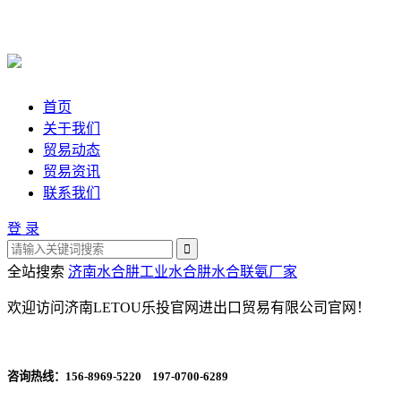
首页
关于我们
贸易动态
贸易资讯
联系我们
登 录
全站搜索
济南水合肼
工业水合肼
水合联氨厂家
欢迎访问济南LETOU乐投官网进出口贸易有限公司官网！
咨询热线：
156-8969-5220 197-0700-6289