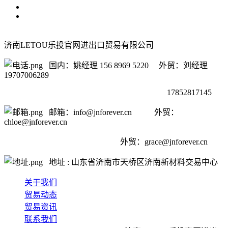
济南LETOU乐投官网进出口贸易有限公司
国内：姚经理 156 8969 5220 外贸：刘经理
19707006289
17852817145
邮箱：info@jnforever.cn 外贸：
chloe@jnforever.cn
外贸：
grace@jnforever.cn
地址 : 山东省济南市天桥区济南新材料交易中心
关于我们
贸易动态
贸易资讯
联系我们