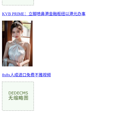
KVB PRIME：立脚喷鼻港金融枢纽以港元办事
8x8x人成进口免费不雅视频