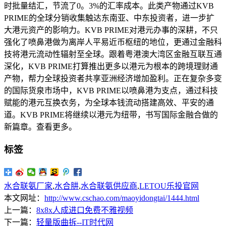
时批量结汇，节流了0。3%的汇率成本。此类产物通过KVB
PRIME的全球分销收集触达东南亚、中东投资者，进一步扩
大港元资产的影响力。KVB PRIME对港元办事的深耕，不只
强化了喷鼻港做为离岸人平易近币枢纽的地位，更通过金融科
技将港元流动性辐射至全球。跟着粤港澳大湾区金融互联互通
深化，KVB PRIME打算推出更多以港元为根本的跨境理财通
产物，帮力全球投资者共享亚洲经济增加盈利。正在复杂多变
的国际货泉市场中，KVB PRIME以喷鼻港为支点，通过科技
赋能的港元互换衣务，为全球本钱流动搭建高效、平安的通
道。KVB PRIME将继续以港元为纽带，书写国际金融合做的
新篇章。查看更多。
标签
水合联氨厂家
,
水合肼
,
水合联氨供应商
,
LETOU乐投官网
本文网址：
http://www.cschao.com/maoyidongtai/1444.html
上一篇：
8x8x人成进口免费不雅视频
下一篇：
轻量版曲拆--IT时代网