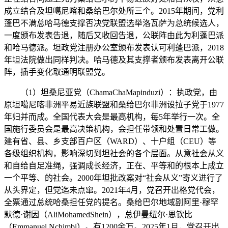
成立结合及坦噶尼喀和桑给巴尔处所三个。2015年期间，党利
蓬巴不满总哈马德支撑否决党联盟选举洛瓦萨为总统候选人，
一度颁布发表告退，随后又收回告退，公联阵由此为利蓬巴派
和哈马德派。坦政党注册办公室颁布发表认可利蓬巴派，2018
年坦法院做出同样判决。哈马德及其支撑者颁布发表离开公联
阵，插手变化取通明联盟党。
（1）坦桑尼亚党（ChamaChaMapinduzi）：执政党，由
原坦噶尼喀非洲平易近族联盟和桑给巴尔非洲设拉子党于1977
年归并而成。全国代表大会是最高机构，每5年举行一次。全
国施行委员会是最高决策机构，会担任带领和处置日常工做。
建有省、县、乡支部百户区（WARD）、十户组（CEU）等
各级组织机构，影响深切到坦社会的各个层面。从意社会从义
和自给自足准绳，强调成长经济，正在、平等和的根本上成立
一个平等、的社会。2000年坦批改案对“社会从义”寄义进行了
从头界定，但党迄未点窜。2021年4月，党召开出格党代会，
全票通过总统哈桑担任党的提名。桑给巴尔地域副阿里·穆罕
默德·谢因（AliMohamedShein），总伊曼纽尔·恩钦比
（Emmanuel Nchimbi）。有1200余万。2025年1月，党召开出