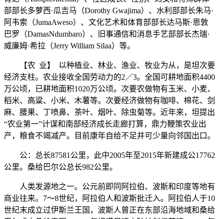
部部长多萝西·瓜吉马（Dorothy Gwajima）、水利部部长朱马·
阿韦索（JumaAweso）、文化艺术和体育部部长达马斯·恩敦
巴罗（DamasNdumbaro）、旧事通信和消息手艺部部长杰瑞·
威廉姆·希拉（Jerry William Silaa）等。
【农 业】 以种植业、林业、渔业、牧业为从，是坦次要
经济支柱。农业接收全国劳动力的2／3。全国可耕地面积4400
万公顷，已耕地面积1020万公顷。次要农做物有玉米、小麦、
稻米、高粱、小米、木薯等。次要经济做物有咖啡、棉花、剑
麻、腰果、丁喷鼻、茶叶、烟叶、除虫菊等。近年来，坦提出
“农业第一”计谋和南部经济成长走廊打算，鼎力鞭策农业出
产，粮食不竭减产。目前康年自给不足并可少量向邻国出口。
公：总长87581公里，此中2005年至2015年新建成公17762
公里。桑给巴尔公总长982公里。
人类发源地之一。公元前即同阿拉伯、波斯和印度等地有
商业往来。7～8世纪，阿拉伯人和波斯批迁入。阿拉伯人于10
世纪末成立过伊斯兰王国，波斯人曾正在东部沿海地域和桑给