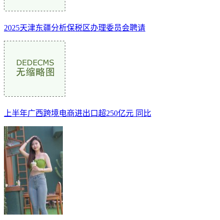
2025天津东疆分析保税区办理委员会聘请
上半年广西跨境电商进出口超250亿元 同比