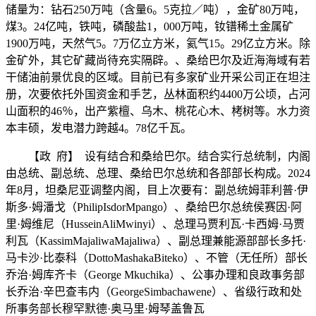
储量为：钻石250万吨（含量6。5克拉／吨），金矿80万吨，
煤3。24亿吨，铁吨，磷酸盐1，000万吨，钕镨稀土金属矿
1900万吨，天然气5。7万亿立方米，氦气15。29亿立方米。除
金矿外，其它矿藏尚待充实隔辟。、桑给巴尔及近海海域有若
干储油前景优良的区域。目前已有多家矿业开采公司正在坦注
册，次要依托外国资金和手艺，丛林面积约4400万公顷，占河
山面积的46％，出产紫檀、乌木、桃花心木、栲树等。水力资
本丰硕，发电潜力跨越4。78亿千瓦。
【政 府】 设有结合和桑给巴尔。结合实行总统制，内阁
由总统、副总统、总理、桑给巴尔总统和各部部长构成。2024
年8月，坦桑尼亚调整内阁，目上次要有：副总统姆菲利普·伊
斯多·姆潘戈（PhilipIsdorMpango）、桑给巴尔总统侯赛因·阿
里·姆维尼（HusseinAliMwinyi）、总理马贾利瓦·卡西姆·马贾
利瓦（KassimMajaliwaMajaliwa）、副总理兼能源部部长多托·
马卡沙·比泰科（DottoMashakaBiteko）、不管（无任所）部长
乔治·姆库齐卡（George Mkuchika）、公事办理和良政事务部
长乔治·辛巴查韦内（GeorgeSimbachawene）、省级行政和处
所事务部长穆罕默德·奥马里·姆琴盖鲁瓦