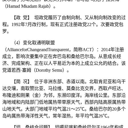
（Hamad Mkadam Rajab）。
【政 党】 坦政党履历了由制向制、又从制向制改变的过
程。1992年7月改行制，现有正式注册政党22个。次要政党包
罗。
（4）变化取通明联盟
（AllianceforChangeandTransparent，简称ACT）：2014年注册
成立，影响次要集中正在奔巴岛和桑给巴尔岛。从意成长经
济、完成架构、正在以人平易近为本的上成立公允的结合。该
党道若西·塞姆（Dorothy Semu）。
【简 况】 位于非洲东部、赤道以南。北取肯尼亚和乌干
达交壤，南取赞比亚、马拉维、莫桑比克交界，西取卢旺达、
布隆迪和刚果（金）为邻，东濒印度洋。海岸线公里。东部沿
海地域和内陆部门低地属热带草原天气，西部内陆高原属热带
山地天气。大部门地域平均气温21～25℃。桑给巴尔的20多个
岛屿属热带海洋性天气，常年湿热，年平均气温26℃。
【坦、桑结合问题】 坦噶尼喀和桑给巴尔于1964年构成