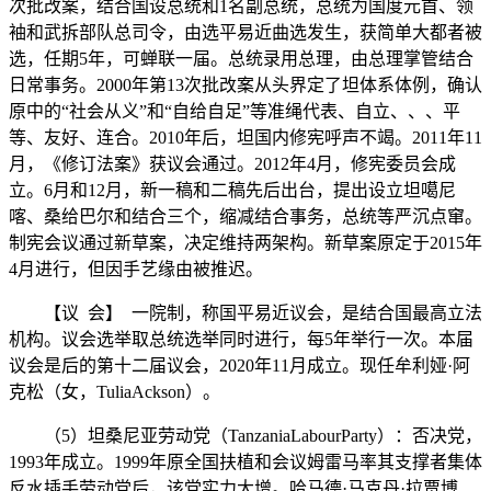
次批改案，结合国设总统和1名副总统，总统为国度元首、领
袖和武拆部队总司令，由选平易近曲选发生，获简单大都者被
选，任期5年，可蝉联一届。总统录用总理，由总理掌管结合
日常事务。2000年第13次批改案从头界定了坦体系体例，确认
原中的“社会从义”和“自给自足”等准绳代表、自立、、、平
等、友好、连合。2010年后，坦国内修宪呼声不竭。2011年11
月，《修订法案》获议会通过。2012年4月，修宪委员会成
立。6月和12月，新一稿和二稿先后出台，提出设立坦噶尼
喀、桑给巴尔和结合三个，缩减结合事务，总统等严沉点窜。
制宪会议通过新草案，决定维持两架构。新草案原定于2015年
4月进行，但因手艺缘由被推迟。
【议 会】 一院制，称国平易近议会，是结合国最高立法
机构。议会选举取总统选举同时进行，每5年举行一次。本届
议会是后的第十二届议会，2020年11月成立。现任牟利娅·阿
克松（女，TuliaAckson）。
（5）坦桑尼亚劳动党（TanzaniaLabourParty）：否决党，
1993年成立。1999年原全国扶植和会议姆雷马率其支撑者集体
反水插手劳动党后，该党实力大增。哈马德·马克丹·拉贾博