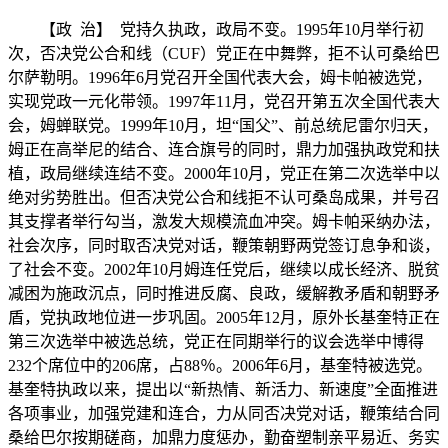
【政 治】 党持久执政，政局不变。1995年10月举行初
次，否决党公合和线（CUF）党正在中舞弊，拒不认可桑给巴
尔萨勒明。1996年6月党召开全国代表大会，姆卡帕被选党，
实现党政一元化带领。1997年11月，党召开第五次全国代表大
会，姆蝉联党。1999年10月，坦“国父”、前总统尼雷尔归天，
姆正在高举尼的结合、连合旗号的同时，鼎力加强执政党和扶
植，政局继续连结不变。2000年10月，党正在第二次选举中以
绝对劣势胜出。但否决党公合和线拒不认可桑岛成果，并号召
其支撑者举行勾当，激发大规模流血冲突。姆卡帕采纳办法，
社会次序，同时取否决党对话，鞭策朝野两党签订息争和谈，
了社会不变。2002年10月姆连任党后，继续以成长经济、脱贫
减困为施政沉点，同时推进反腐、良政，缓解教矛盾和朝野矛
盾，党执政地位进一步巩固。2005年12月，原外长基奎特正在
第三次选举中被选总统，党正在同期举行的议会选举中博得
232个席位中的206席，占88％。2006年6月，基奎特被选党。
基奎特执政以来，提出以“新热情、新活力、新速度”全面推进
各项事业，加强党建和连合，力从同否决党对话，鞭策结合同
桑给巴尔按期磋商，加鼎力度惩办，勤奋塑制亲平易近、务实