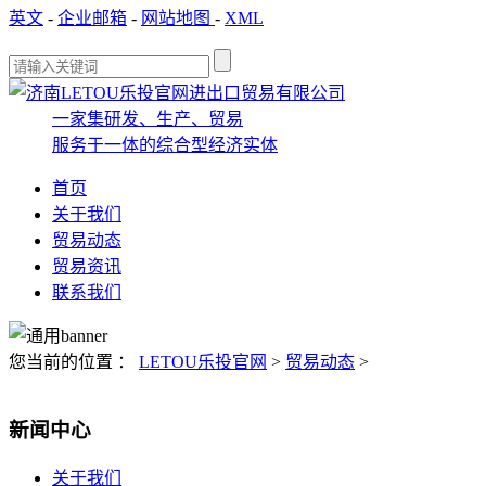
英文
-
企业邮箱
-
网站地图
-
XML
一家集研发、生产、贸易
服务于一体的综合型经济实体
首页
关于我们
贸易动态
贸易资讯
联系我们
您当前的位置 ：
LETOU乐投官网
>
贸易动态
>
新闻中心
关于我们