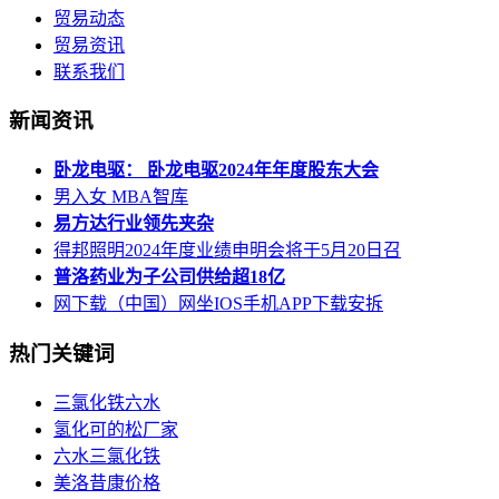
贸易动态
贸易资讯
联系我们
新闻资讯
卧龙电驱： 卧龙电驱2024年年度股东大会
男入女 MBA智库
易方达行业领先夹杂
得邦照明2024年度业绩申明会将于5月20日召
普洛药业为子公司供给超18亿
网下载（中国）网坐IOS手机APP下载安拆
热门关键词
三氯化铁六水
氢化可的松厂家
六水三氯化铁
美洛昔康价格