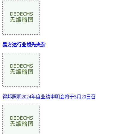
易方达行业领先夹杂
得邦照明2024年度业绩申明会将于5月20日召