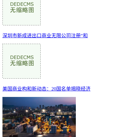
深圳市新成进出口商业无限公司注册“和
美国商业构和新动态：20国名单揭晓经济