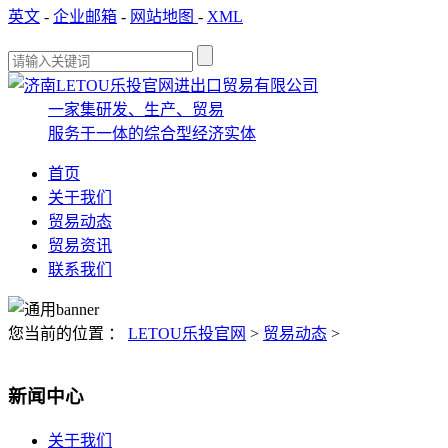
英文
-
企业邮箱
-
网站地图
-
XML
一家集研发、生产、贸易
服务于一体的综合型经济实体
首页
关于我们
贸易动态
贸易资讯
联系我们
您当前的位置 ：
LETOU乐投官网
>
贸易动态
>
新闻中心
关于我们