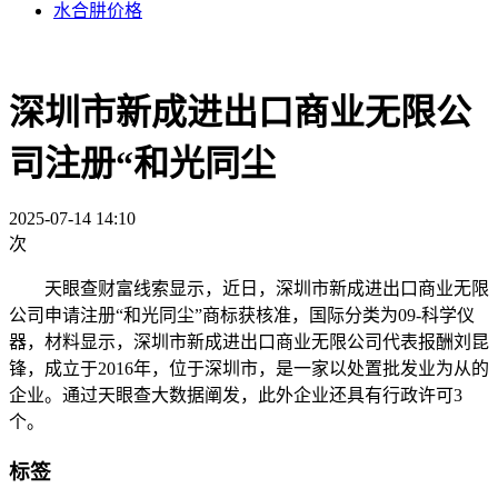
水合肼价格
深圳市新成进出口商业无限公
司注册“和光同尘
2025-07-14 14:10
次
天眼查财富线索显示，近日，深圳市新成进出口商业无限
公司申请注册“和光同尘”商标获核准，国际分类为09-科学仪
器，材料显示，深圳市新成进出口商业无限公司代表报酬刘昆
锋，成立于2016年，位于深圳市，是一家以处置批发业为从的
企业。通过天眼查大数据阐发，此外企业还具有行政许可3
个。
标签