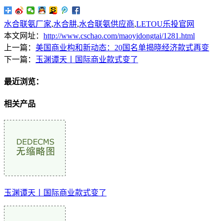
水合联氨厂家
,
水合肼
,
水合联氨供应商
,
LETOU乐投官网
本文网址：
http://www.cschao.com/maoyidongtai/1281.html
上一篇：
美国商业构和新动态：20国名单揭晓经济款式再变
下一篇：
玉渊谭天丨国际商业款式变了
最近浏览：
相关产品
玉渊谭天丨国际商业款式变了