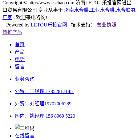
Copyright © http://www.cschao.com 济南LETOU乐投官网进出
口贸易有限公司 专业从事于
济南水合肼
,
工业水合肼
,
水合联氨
厂家
, 欢迎来电咨询!
Powered by
LETOU乐投官网
技术支持：
营业执照
热推产品
|
首页
产品
电话
留言
业务咨询
外贸：王经理 17852817145
外贸：刘经理
19707006289
国内：姚经理 156 8969 5220
在线留言