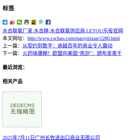
标签
水合联氨厂家
,
水合肼
,
水合联氨供应商
,
LETOU乐投官网
本文网址：
http://www.cschao.com/maoyizixun/1280.html
上一篇：
从契约到数字：逾越百年的商业令人震动
下一篇：
火药味爆棚！欧盟向美国“亮剑”：颁布发表千
最近浏览：
相关产品
2025年7月11日广州长牧进出口商业无限公司