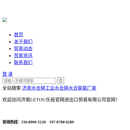
首页
关于我们
贸易动态
贸易资讯
联系我们
登 录
全站搜索
济南水合肼
工业水合肼
水合联氨厂家
欢迎访问济南LETOU乐投官网进出口贸易有限公司官网！
咨询热线：
156-8969-5220 197-0700-6289