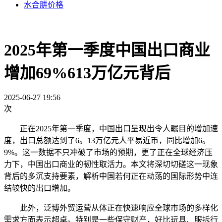
水合肼价格
2025年第一季度中国出口商业
增加69%613万亿元背后
2025-06-27 19:56
次
正在2025年第一季度，中国出口呈现出令人瞩目的增加速
度，出口总额达到了6。13万亿元人平易近币，同比增加6。
9%。这一数据不只冲破了市场的预期，更了正在全球经济压
力下，中国出口商业的韧性取活力。本文将深切切磋这一现象
背后的多沉支持要素，解析中国若何正在动荡的国际形势中连
结较快的出口增加。
此外，泛博外贸运营从体正在快速响应全球市场的多样化
需求方面表示超卓。特别是一些保守财产，好比玩具、服拆行