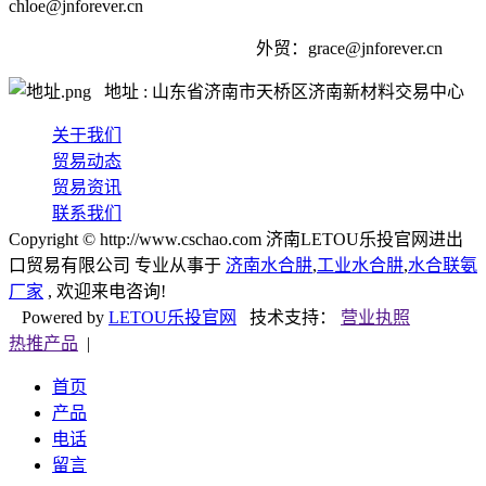
chloe@jnforever.cn
外贸：
grace@jnforever.cn
地址 : 山东省济南市天桥区济南新材料交易中心
关于我们
贸易动态
贸易资讯
联系我们
Copyright © http://www.cschao.com 济南LETOU乐投官网进出
口贸易有限公司 专业从事于
济南水合肼
,
工业水合肼
,
水合联氨
厂家
, 欢迎来电咨询!
Powered by
LETOU乐投官网
技术支持：
营业执照
热推产品
|
首页
产品
电话
留言