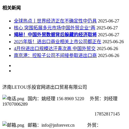
相关新闻
全球热点丨世界经济正在不确定性中仍具
2025-06-27
核心 突围拓展多元市场中国外贸企业“两
2025-06-27
揭秘！中国外贸数据背后躲藏的经济取将
2025-06-27
2025年版！进出口商业相关上市公司都正在
2025-06-26
4月份进出口规模达汗青次高 中国外贸交
2025-06-26
南京港：控股子公司不间接参取进出口商
2025-06-26
济南LETOU乐投官网进出口贸易有限公司
国内：姚经理 156 8969 5220 外贸：刘经理
19707006289
17852817145
邮箱：info@jnforever.cn 外贸：