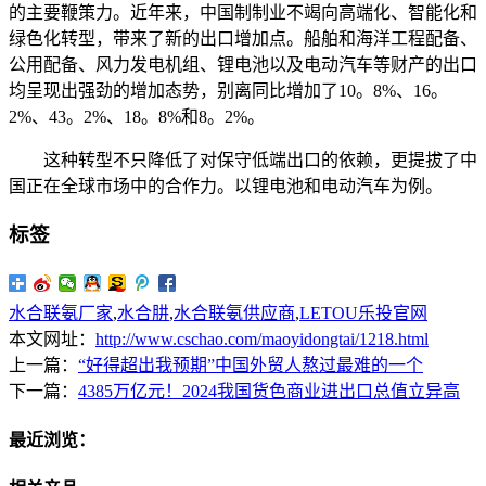
的主要鞭策力。近年来，中国制制业不竭向高端化、智能化和
绿色化转型，带来了新的出口增加点。船舶和海洋工程配备、
公用配备、风力发电机组、锂电池以及电动汽车等财产的出口
均呈现出强劲的增加态势，别离同比增加了10。8%、16。
2%、43。2%、18。8%和8。2%。
这种转型不只降低了对保守低端出口的依赖，更提拔了中
国正在全球市场中的合作力。以锂电池和电动汽车为例。
标签
水合联氨厂家
,
水合肼
,
水合联氨供应商
,
LETOU乐投官网
本文网址：
http://www.cschao.com/maoyidongtai/1218.html
上一篇：
“好得超出我预期”中国外贸人熬过最难的一个
下一篇：
4385万亿元！2024我国货色商业进出口总值立异高
最近浏览：