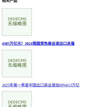
相关产品
4385万亿元！2024我国货色商业进出口总值
2025年第一季度中国出口商业增加69%613万亿