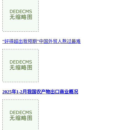
“好得超出我预期”中国外贸人熬过最难
2025年1-2月我国农产物出口商业概况