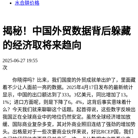
水合肼价格
揭秘！中国外贸数据背后躲藏
的经济取将来趋向
2025-06-27 19:55
次
你晓得吗？比来，我们国度的外贸成就单出炉了，里面藏
着不少让人面前一亮的数据。2025年4月17日发布的最新统计
显示，中国的出口额达到了333。3亿美元，同比增加了13。
1%；进口方面呢，则是下降了6。4%，这背后事实意味着什
么？今天我们就来聊聊这个话题。起首得说，这些数字反映出
我国正在全球商业中的地位仍然安定。虽然全球经济增加放
缓、国际商业复杂多变，其对外商业照旧连结了强劲的增加势
头。出格是对于一些次要商业伙伴来说，好比RCEP国，我们