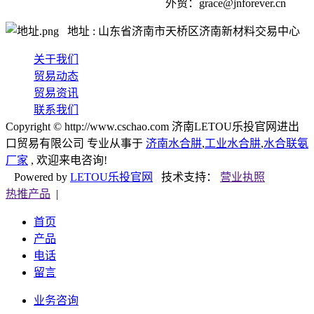
外贸：
grace@jnforever.cn
地址 : 山东省济南市天桥区济南新材料交易中心
关于我们
贸易动态
贸易资讯
联系我们
Copyright © http://www.cschao.com 济南LETOU乐投官网进出
口贸易有限公司 专业从事于
济南水合肼
,
工业水合肼
,
水合联氨
厂家
, 欢迎来电咨询!
Powered by
LETOU乐投官网
技术支持：
营业执照
热推产品
|
首页
产品
电话
留言
业务咨询