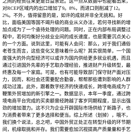
之间的经贸往来更是日益亲近。这一点从数据中也能看出来，
对RCEP区域内的出口增加了9。8%，而进口则削减了12。
2%。不外，值得留意的是，如许的成就并非全无挑和。好
比，面临美国等国不竭升级的商业从义办法，若何寻找新的增
加点成为了一个亟待处理的问题。同时，正在内部布局调整过
程中，若何均衡好分歧业业间的成长速度，也是需要沉点关心
的一个方面。说到这里，可能有人会问：那么，对于我们通俗
老苍生而言，这些变化又意味着什么呢？其实很简单，一个国
度强大的外向型经济可以或许为国内供给更多就业机遇，而且
通过引进国外先辈的手艺取办理经验，推进财产升级转型，最
终惠及每一个家庭。可是，也有可能导致部门保守财产面对压
力，因而，和社会还需要配合勤奋，帮帮那些遭到影响的人群
成功过渡。此外，跟着数字经济的快速成长，跨境电商成为了
鞭策外贸增加的新引擎之一。数据显示，本年一季度，通过跨
境电商平台完成的买卖额曾经跨越了客岁同期程度，显示出强
劲的增加潜力。这不只为企业开辟国际市场供给了新路子，也
为消费者带来了更多选择和便当。综上所述（划掉），哦不，
我们换个说法，总之吧，中国外贸正处正在转型升级的环节期
间，机缘取挑和并存。我们需要愈加沉视提高产质量量和手艺