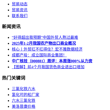
贸易动态
贸易资讯
联系我们
新闻资讯
“好得超出我预期”中国外贸人熬过最难
2025年1-2月我国农产物出口商业概况
核心丨外贸扛不扛得住？宏不雅数据经济
成都产投：成立国际商业集团！
中广核技（000881）周评：本周涨000%从力资
【图解】前4个月我国货色商业进出口增加
热门关键词
三氯化铁六水
氢化可的松厂家
六水三氯化铁
美洛昔康价格