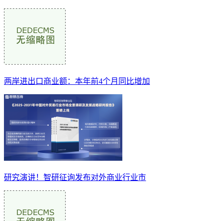
两岸进出口商业额：本年前4个月同比增加
研究演讲！智研征询发布对外商业行业市