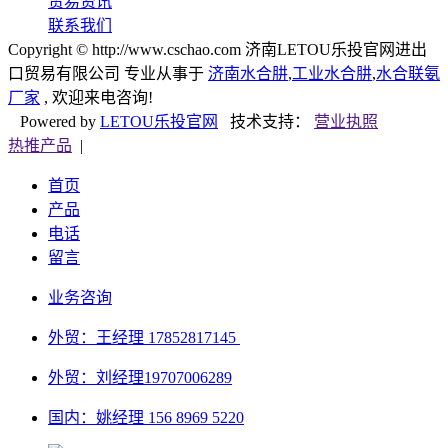
贸易资讯
联系我们
Copyright © http://www.cschao.com 济南LETOU乐投官网进出
口贸易有限公司 专业从事于
济南水合肼
,
工业水合肼
,
水合联氨
厂家
, 欢迎来电咨询!
Powered by
LETOU乐投官网
技术支持：
营业执照
热推产品
|
首页
产品
电话
留言
业务咨询
外贸：王经理 17852817145
外贸：刘经理
19707006289
国内：姚经理 156 8969 5220