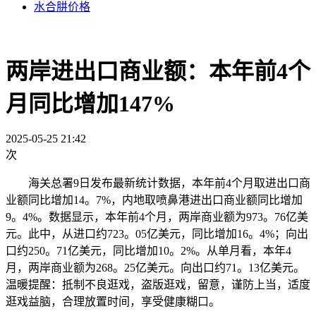
水合肼价格
两岸进出口商业额：本年前4个
月同比增加147%
2025-05-25 21:42
次
海关总署9日发布最新统计数据，本年前4个月取进出口商
业额同比增加14。7%，内地取喷鼻港进出口商业额同比增加
9。4%。数据显示，本年前4个月，两岸商业额为973。76亿美
元。此中，从进口约723。05亿美元，同比增加16。4%；向出
口约250。71亿美元，同比增加10。2%。从单月看，本年4
月，两岸商业额为268。25亿美元。向出口约71。13亿美元。
温暖提醒：抵制不良逛戏，盗版逛戏，留意，谨防上当，适度
逛戏益脑，合理放置时间，享受健康糊口。