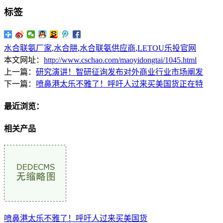
标签
水合联氨厂家
,
水合肼
,
水合联氨供应商
,
LETOU乐投官网
本文网址：
http://www.cschao.com/maoyidongtai/1045.html
上一篇：
研究演讲！智研征询发布对外商业行业市场阐发
下一篇：
喷鼻港太乐不雅了！呼吁人过来买美国货正在特
最近浏览：
相关产品
喷鼻港太乐不雅了！呼吁人过来买美国货