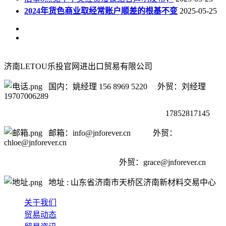
2024年货色商业取经常账户顺差的根基不变
2025-05-25
济南LETOU乐投官网进出口贸易有限公司
国内：姚经理 156 8969 5220 外贸：刘经理
19707006289
17852817145
邮箱：info@jnforever.cn 外贸：
chloe@jnforever.cn
外贸：
grace@jnforever.cn
地址 : 山东省济南市天桥区济南新材料交易中心
关于我们
贸易动态