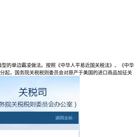
是典型的单边霸凌做法。按照《中华人平易近国关税法》、《中华
01分起，国务院关税税则委员会对原产于美国的进口商品加征关