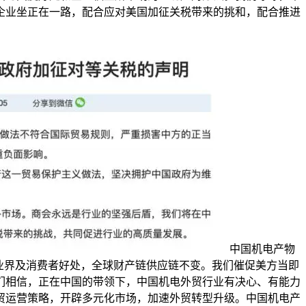
企业坐正在一路，配合应对美国加征关税带来的挑和，配合推进
中国机电产物
业界及消费者好处，全球财产链供应链不变。我们催促美方当即
们相信，正在中国的带领下，中国机电外贸行业有决心、有能力
贸运营策略，开辟多元化市场，加速外贸转型升级。中国机电产