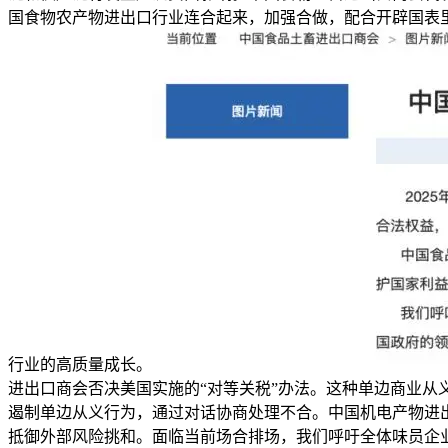
国食物农产物进出口行业连合起来，加强合做，配合开辟国表
行业的高质量成长。
进出口商会否决美国实施的“对等关税”办法。这种单边商业
遏制单边从义行为，通过对话协商处理不合。中国机电产物进
抵御外部风险挑和。面临当前场合排场，我们呼吁全体味员企