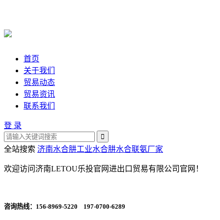
首页
关于我们
贸易动态
贸易资讯
联系我们
登 录
全站搜索
济南水合肼
工业水合肼
水合联氨厂家
欢迎访问济南LETOU乐投官网进出口贸易有限公司官网！
咨询热线：
156-8969-5220 197-0700-6289