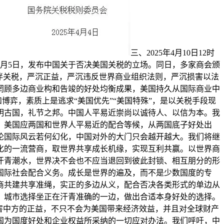
三、2025年4月10日12时
关税。4月5日，发布中国关于否决美国关税的立场。同日，多家商会颁
伴关税，严沉正益，严沉违反世界商业组织法则，严沉损害以法
罔顾多边商业构和告竣的好处均衡成果，美国持久从国际商业中
博弈，素质上是逃求“美国优先”“美国特殊”，是以关税手段现
明古国，礼节之邦。中国人平易近崇尚以诚待人、以信为本。我
。美国应两国和世界人平易近的配合等候，从两国底子好处出
论国际风云若何幻化，中国对外的大门只会越开越大。我们将继
化的一流营商，取世界共享成长机缘，实现互利共赢。以世界商
汗青潮水，世界决不会也不应当退回到彼此封锁、相互朋分的形
国际社会配合义务。成长是世界的遍及，而不是少数国度的专
商共建共享准绳，实正的多边从义，配合否决各类形式的单边从
，城市选择坐正在汗青准确的一边，做出合适本身好处的选择。
损害中方的正益，不只不会为美国带来经济效益，并且对全球财产
国为国度好处和企业权益所采纳的一切应对办法。我们呼吁，中