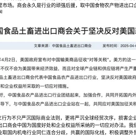
里市场。商会永久是行业的顽强后援，取中国食物农产物进出口
从义行为不只严沉国际商业法则，更将严沉全球经贸次序，损害企
出口商会中国为国度好处和企业权益所采纳的一切应对办法。我
业取国内机电行业同仁连合分歧，共赢的国际化线，积极调整外