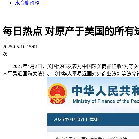
水合肼价格
每日热点 对原产于美国的所有
2025-05-10 15:01
次
2025年4月2日，美国颁布发表对中国输美商品征收“对等
人平易近国海关法》、《中华人平易近国对外商业法》等法令律例