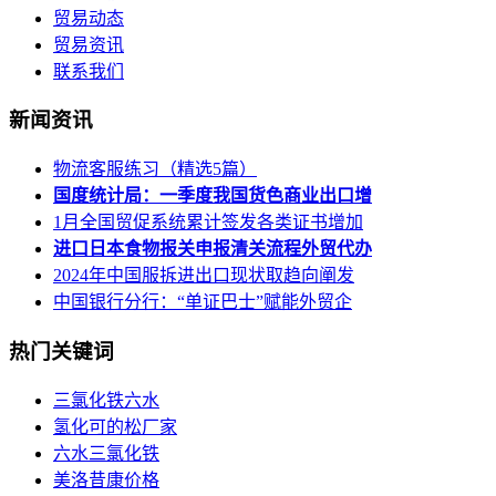
贸易动态
贸易资讯
联系我们
新闻资讯
物流客服练习（精选5篇）
国度统计局：一季度我国货色商业出口增
1月全国贸促系统累计签发各类证书增加
进口日本食物报关申报清关流程外贸代办
2024年中国服拆进出口现状取趋向阐发
中国银行分行：“单证巴士”赋能外贸企
热门关键词
三氯化铁六水
氢化可的松厂家
六水三氯化铁
美洛昔康价格