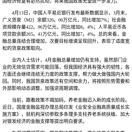
国经济修复有必然扰动，将来我国政策无望进一步发力。
4月13日，中国人平易近银行发布最新数据显示，3月末，
广义货泉（M2）余额326。06万亿元，同比增加7%；社会融
资规模存量422。96万亿元，同比增加8。4%；人平易近币各
项贷款余额265。41万亿元，同比增加7。4%。总的来看，金
融总量连结合理增加，次要目标增速呈现回升，表现了适度宽
松的货泉政策取向。
业内人士估计，4月金融总量增加仍有支持，虽然部门企
业的无效信贷需求可能回落，但我国经济具有强大的韧性，各
方面还会继续连结无力度的政策支撑，帮力做大做强国内大轮
回。同时，我国货泉政策还有空间和余力，将按照形势需要和
外部影响动态调整，加强逆周期调理。
当前，跟着政策不竭加码，养老金融迈入新的成长阶段。
近日，国度金融监视办理总局印发《业安全业融高质量成长实
施方案》，就机构深切参取多条理多支柱养老系统扶植、加大
对银发经济的金融支撑等提出明白要求。