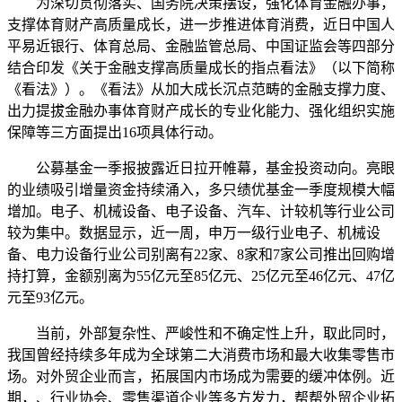
为深切贯彻落实、国务院决策摆设，强化体育金融办事，
支撑体育财产高质量成长，进一步推进体育消费，近日中国人
平易近银行、体育总局、金融监管总局、中国证监会等四部分
结合印发《关于金融支撑高质量成长的指点看法》（以下简称
《看法》）。《看法》从加大成长沉点范畴的金融支撑力度、
出力提拔金融办事体育财产成长的专业化能力、强化组织实施
保障等三方面提出16项具体行动。
公募基金一季报披露近日拉开帷幕，基金投资动向。亮眼
的业绩吸引增量资金持续涌入，多只绩优基金一季度规模大幅
增加。电子、机械设备、电子设备、汽车、计较机等行业公司
较为集中。数据显示，近一周，申万一级行业电子、机械设
备、电力设备行业公司别离有22家、8家和7家公司推出回购增
持打算，金额别离为55亿元至85亿元、25亿元至46亿元、47亿
元至93亿元。
当前，外部复杂性、严峻性和不确定性上升，取此同时，
我国曾经持续多年成为全球第二大消费市场和最大收集零售市
场。对外贸企业而言，拓展国内市场成为需要的缓冲体例。近
期，、行业协会、零售渠道企业等多方发力，帮帮外贸企业拓