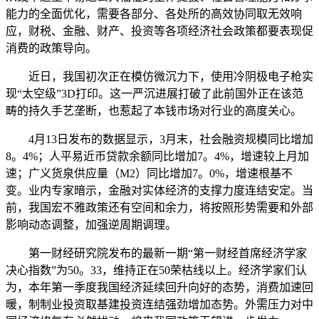
能力的全面优化，需要各部分、各处所的高效协同取无效响
应，财税、金融、财产、投资等各项经济社会政策都要表现促
消费的政策导向。
近日，我国初次正在模仿微沉力下，使用冷阴极电子枪实
现“太空级”3D打印。这一严沉进展打破了此前国外正在该范
畴的持久手艺垄断，也惹起了本钱市场对行业的高度关心。
4月13日发布的数据显示，3月末，社会融资规模同比增加
8。4%；人平易近币贷款余额同比增加7。4%，增速较上月加
速；广义货泉供应量（M2）同比增加7。0%，增速根基不
变。业内专家暗示，金融对实体经济的支撑力度连结安定。当
前，我国宏不雅政策还有空间和余力，将按照形势需要和外部
影响动态调整，加强逆周期调理。
第一财经研究院发布的最新一期“第一财经首席经济学家
决心指数”为50。33，维持正在50荣枯线以上。经济学家们认
为，本年第一季度我国经济延续回升向好的态势，消费加速回
暖，制制业投资取基建投资连结强劲增加态势。外需压力对中