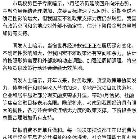
市场权势巨子专家暗示，3月经济仍延续回升向好态势，
金融总量连结合理增加，次要目标增速呈现回升。近期全球不
确定性影响增大，但我国宏不雅政策支撑力度仍然较强，我国
有政策空间和余地应对外部不确定性，估计下阶段金融总量增
加仍有支持。
阐发人士暗示，当宿世界经济款式正正在履历深刻变化，
不确定性影响加大，但我国宏不雅政策还有空间和余力，估计
将按照形势需要和外部影响动态调整、加强逆周期调理，将来
各项货泉政策行动还会继续无效落地。
阐发人士暗示，开年以来，财务政策、货泉政策等协同发
力，债券刊行和财务收入节拍加速，多地严沉项目加快落地，
企业和居平易近部分现实融资需求升温，带动3月信贷、社融
等焦点金融目标表示亮眼。瞻望将来，考虑到我国经济具有强
大的韧性，各方还会继续连结无力度的政策支撑，下阶段金融
总量合理增加仍有支持。
提振消费不是单兵做和。每一项决策摆设都正在以消费为
从线牵起全平易近公共福祉的全体提拔、社会管理能力和办事