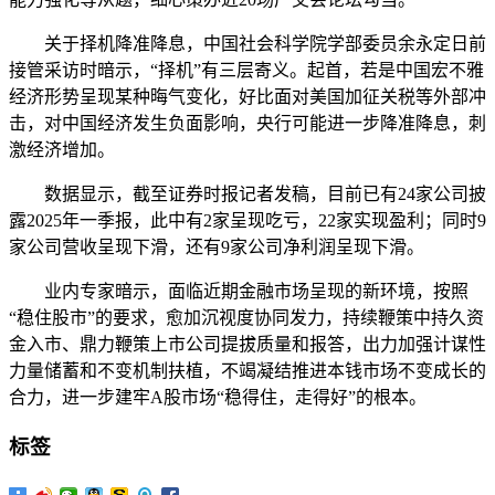
关于择机降准降息，中国社会科学院学部委员余永定日前
接管采访时暗示，“择机”有三层寄义。起首，若是中国宏不雅
经济形势呈现某种晦气变化，好比面对美国加征关税等外部冲
击，对中国经济发生负面影响，央行可能进一步降准降息，刺
激经济增加。
数据显示，截至证券时报记者发稿，目前已有24家公司披
露2025年一季报，此中有2家呈现吃亏，22家实现盈利；同时9
家公司营收呈现下滑，还有9家公司净利润呈现下滑。
业内专家暗示，面临近期金融市场呈现的新环境，按照
“稳住股市”的要求，愈加沉视度协同发力，持续鞭策中持久资
金入市、鼎力鞭策上市公司提拔质量和报答，出力加强计谋性
力量储蓄和不变机制扶植，不竭凝结推进本钱市场不变成长的
合力，进一步建牢A股市场“稳得住，走得好”的根本。
标签