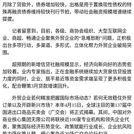
月除了贷款外，债券增加较快，出格是用于置换现性债权的特
殊再融资债券维持较快刊行节拍，带动社会融资规模增速继续
提拔。
记者留意到，目前，各级、商协会组织、大型互联网企
业、商超、畅通企业聚焦外贸企业的“急难愁盼”问题，正积极
出台多项行动，多渠道、多形式、立体化帮力外贸企业破局突
围。
超预期的新增信贷社融规模显示，经济向新向好的态势愈
加较着。业内专家指出，正在金融系统继续加大货泉信贷投放
力度的同时，企业、居平易近等资金需求端呈现了更多积极变
化，配合鞭策3月贷款增速回升。
外贸企业若何精准把握国际市场动态？若何无效稳住外贸
订单以及开辟新兴市场？本年4月15日，全球注目的第137届中
国进出口商品买卖会（广交会）将正式揭幕。其间，中国对外
商业核心集团无限公司将联袂近100家专业机构和领先企业代
表，聚焦国际经济形势变化、政策赋能行业成长、企业抗风险
能力强化等从题，细心策办近20场广交会论坛勾当。