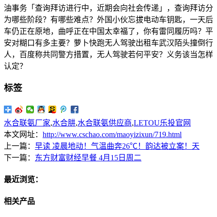
油事务「查询拜访进行中，近期会向社会传递」，查询拜访分
为哪些阶段？有哪些难点？外国小伙忘拔电动车钥匙，一天后
车仍正在原地，曲呼正在中国太幸福了，你有雷同履历吗？平
安对糊口有多主要？萝卜快跑无人驾驶出租车武汉陌头撞倒行
人，百度称共同警方措置，无人驾驶若何平安？义务该当怎样
认定？
标签
水合联氨厂家
,
水合肼
,
水合联氨供应商
,
LETOU乐投官网
本文网址：
http://www.cschao.com/maoyizixun/719.html
上一篇：
早读 凌晨地动！气温曲奔26℃！韵达被立案！天
下一篇：
东方财富财经早餐 4月15日周二
最近浏览：
相关产品