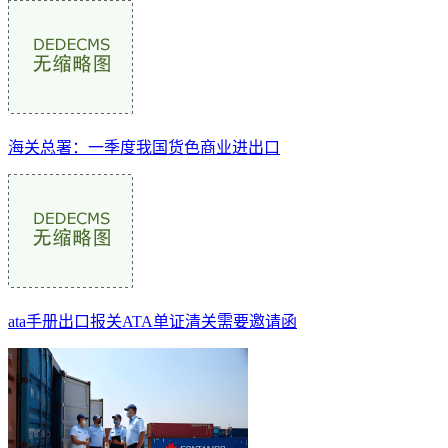
海关总署：一季度我国货色商业进出口
ata手册出口报关ATA单证清关需要邀请函