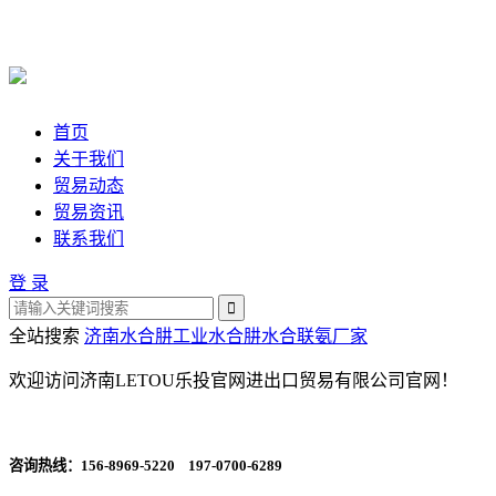
首页
关于我们
贸易动态
贸易资讯
联系我们
登 录
全站搜索
济南水合肼
工业水合肼
水合联氨厂家
欢迎访问济南LETOU乐投官网进出口贸易有限公司官网！
咨询热线：
156-8969-5220 197-0700-6289