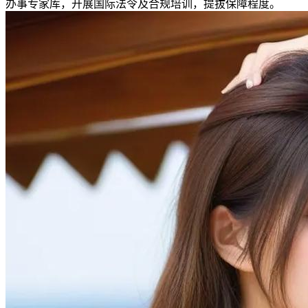
办事专家库，开展国际法令及合规培训，提拔保障程度。