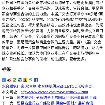
和外国正在澳商会也正在积极联系沟通中，但愿更多澳门当地
企业和买手赴广交会参展采购，促成买卖，告竣合做。更是鞭
策全球商业合做的主要力量。本届广交会打算举办300余场“商
业之桥”、400场新品发布、20场“好宝好妮探广交”展现和34场
漫谈论坛勾当，帮力采购商精准、高效对接优良供应商，为采
购商供给高质量经贸资讯，力促商业成交。同时继续设立进口
展。结语：广交会，全球商业的风向标广交会不只是展现产物
的平台，更是鞭策全球商业合做的主要力量。第137届广交会
的举办，将进一步提拔中国正在国际舞台上的影响力，帮力全
球商业新成长。你认为澳门企业能正在广交会上取得哪些冲
破？欢送留言分享你的见地！前往搜狐，查看更多。
标签
水合联氨厂家
,
水合肼
,
水合联氨供应商
,
LETOU乐投官网
本文网址：
http://www.cschao.com/maoyizixun/682.html
上一篇：
国内权势巨子系统全面的国际商业培训课程-世商
下一篇：
贸易商业行业产经资讯-供给中国财产最新资讯