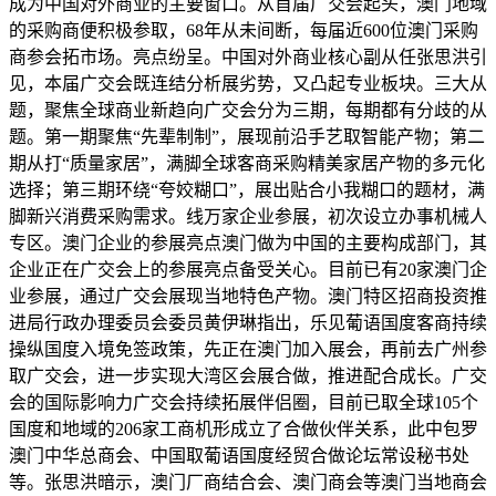
成为中国对外商业的主要窗口。从首届广交会起头，澳门地域
的采购商便积极参取，68年从未间断，每届近600位澳门采购
商参会拓市场。亮点纷呈。中国对外商业核心副从任张思洪引
见，本届广交会既连结分析展劣势，又凸起专业板块。三大从
题，聚焦全球商业新趋向广交会分为三期，每期都有分歧的从
题。第一期聚焦“先辈制制”，展现前沿手艺取智能产物；第二
期从打“质量家居”，满脚全球客商采购精美家居产物的多元化
选择；第三期环绕“夸姣糊口”，展出贴合小我糊口的题材，满
脚新兴消费采购需求。线万家企业参展，初次设立办事机械人
专区。澳门企业的参展亮点澳门做为中国的主要构成部门，其
企业正在广交会上的参展亮点备受关心。目前已有20家澳门企
业参展，通过广交会展现当地特色产物。澳门特区招商投资推
进局行政办理委员会委员黄伊琳指出，乐见葡语国度客商持续
操纵国度入境免签政策，先正在澳门加入展会，再前去广州参
取广交会，进一步实现大湾区会展合做，推进配合成长。广交
会的国际影响力广交会持续拓展伴侣圈，目前已取全球105个
国度和地域的206家工商机形成立了合做伙伴关系，此中包罗
澳门中华总商会、中国取葡语国度经贸合做论坛常设秘书处
等。张思洪暗示，澳门厂商结合会、澳门商会等澳门当地商会