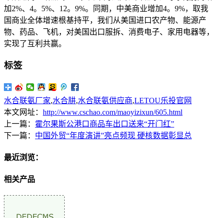
加2%、4。5%、12。9%。同期，中美商业增加4。9%，取我
国商业全体增速根基持平，我们从美国进口农产物、能源产
物、药品、飞机，对美国出口服拆、消费电子、家用电器等，
实现了互利共赢。
标签
水合联氨厂家
,
水合肼
,
水合联氨供应商
,
LETOU乐投官网
本文网址：
http://www.cschao.com/maoyizixun/605.html
上一篇：
霍尔果斯公港口商品车出口送来“开门红”
下一篇：
中国外贸“年度演讲”亮点频现 硬核数据彰显总
最近浏览：
相关产品