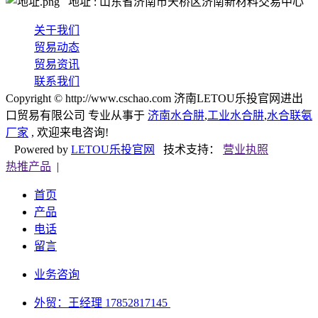
地址 : 山东省济南市天桥区济南新材料交易中心
关于我们
贸易动态
贸易资讯
联系我们
Copyright © http://www.cschao.com 济南LETOU乐投官网进出
口贸易有限公司 专业从事于
济南水合肼
,
工业水合肼
,
水合联氨
厂家
, 欢迎来电咨询!
Powered by
LETOU乐投官网
技术支持：
营业执照
热推产品
|
首页
产品
电话
留言
业务咨询
外贸：王经理 17852817145