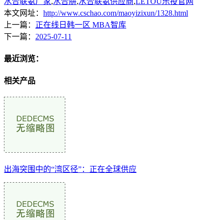
水合联氨厂家
,
水合肼
,
水合联氨供应商
,
LETOU乐投官网
本文网址：
http://www.cschao.com/maoyizixun/1328.html
上一篇：
正在线日韩一区 MBA智库
下一篇：
2025-07-11
最近浏览：
相关产品
出海突围中的“湾区径”：正在全球供应