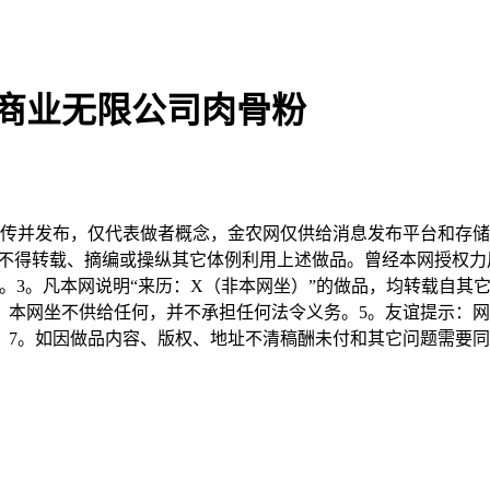
国际商业无限公司肉骨粉
并发布，仅代表做者概念，金农网仅供给消息发布平台和存储空间
不得转载、摘编或操纵其它体例利用上述做品。曾经本网授权力
。3。凡本网说明“来历：X（非本网坐）”的做品，均转载自其
、本网坐不供给任何，并不承担任何法令义务。5。友谊提示：
7。如因做品内容、版权、地址不清稿酬未付和其它问题需要同本