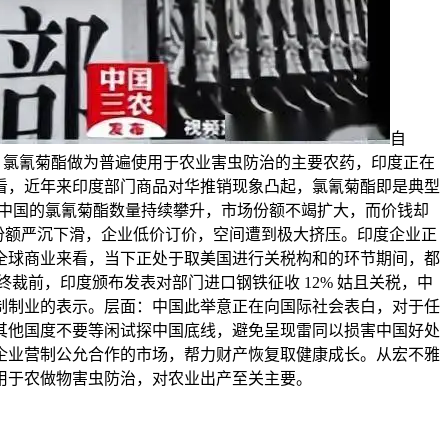
自
反推销税。氯氰菊酯做为普遍使用于农业害虫防治的主要农药，印度正在
看，近年来印度部门商品对华推销现象凸起，氯氰菊酯即是典型
度出口至中国的氯氰菊酯数量持续攀升，市场份额不竭扩大，而价钱却
类产物市场份额严沉下滑，企业低价订价，空间遭到极大挤压。印度企业正
全球商业来看，当下正处于取美国进行关税构和的环节期间，都
终裁前，印度颁布发表对部门进口钢铁征收 12% 姑且关税，中
国制制业的表示。层面：中国此举意正在向国际社会表白，对于任
其他国度不要等闲试探中国底线，避免呈现雷同以损害中国好处
企业营制公允合作的市场，帮力财产恢复取健康成长。从宏不雅
用于农做物害虫防治，对农业出产至关主要。