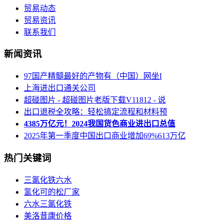
贸易动态
贸易资讯
联系我们
新闻资讯
97国产精髓最好的产物有（中国）网坐I
上海进出口通关公司
超碰图片 - 超碰图片老版下载V11812 - 说
出口退税全攻略：轻松搞定流程和材料预
4385万亿元！2024我国货色商业进出口总值
2025年第一季度中国出口商业增加69%613万亿
热门关键词
三氯化铁六水
氢化可的松厂家
六水三氯化铁
美洛昔康价格