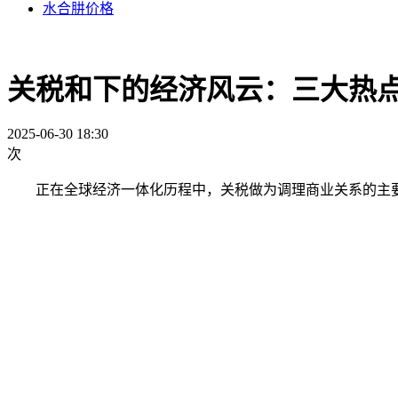
水合肼价格
关税和下的经济风云：三大热
2025-06-30 18:30
次
正在全球经济一体化历程中，关税做为调理商业关系的主要