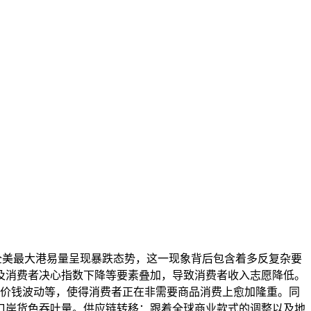
全美最大港易量呈现暴跌态势，这一现象背后包含着多反复杂要
及消费者决心指数下降等要素叠加，导致消费者收入志愿降低。
能源价钱波动等，使得消费者正在非需要商品消费上愈加隆重。同
口岸货色吞吐量。供应链转移：跟着全球商业款式的调整以及地