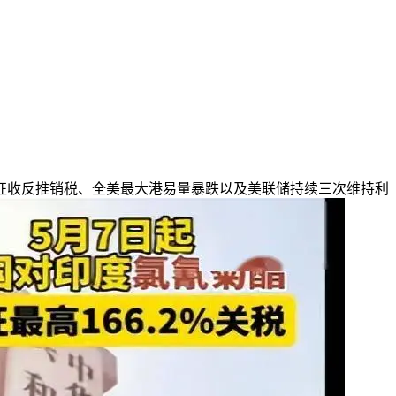
收反推销税、全美最大港易量暴跌以及美联储持续三次维持利