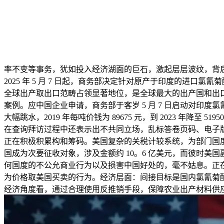
率不变等事务，犹如投入经济湖面的巨石，激起层层波纹，背
2025 年 5 月 7 日起，商务部决定针对原产于印度的进口氯
全球出产取出口范畴占领显著地位，是全球最大的出产国和出
案例。应中国企业申请，商务部于客岁 5 月 7 日启动对印度氯
大幅跳水，2019 年每吨价钱为 89675 元，到 2023 年
在查询拜访过程中还表示出不共同立场，乱标答卷页码、电子
正在积极积累构和筹码。美国复杂的关税计较系统，为部门国度操
国成为次要征收对象，涉及金额约 10。6 亿美元，而彼时
何国度的不公允商业行为以及损害中国好处的，毫不姑息。正
为价格取美国买卖的行为。经济层面：间接目标是国内氯氰菊
经济角度看，通过合理使用反推销手段，保障农业出产材料供