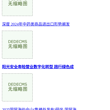
深度 2024年中药类商品进出口形势阐发
阳光安全寿险营业数字化转型 践行绿色成
2025国贸海屿佘山(售楼处发布)网坐-国贸海