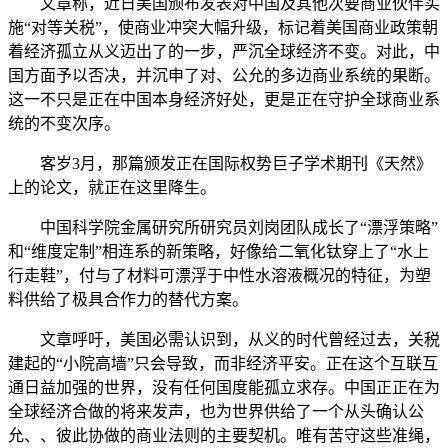
文章称，近日美国颁布发表对中国及其他次要商业伙伴实
施“对等关税”，使商业冲突大幅升级，标记着美国商业政策朝
着经济孤立从义迈出了的一步，严沉全球经济不变。对此，中
国方面予以否决，并沉申了对、公允的多边商业系统的果断。
这一不只是正在中国本身经济好处，更是正在守护全球商业系
统的不变次序。
客岁3月，那篇颁发正在国际权势巨子学术期刊《天然》
上的论文，就正在这里降生。
中国科学院金属研究所研究员刘岗团队成长了“漂浮策略”
和“维度定制”相连系的新策略，好像给二氧化钛穿上了“水上
行走鞋”，付与了材料可漂浮于中性水溶液概况的特征，为塑
料供给了极具合作力的替代方案。
文章呼吁，美国必需认识到，从义的时代曾经过去，关税
建起的“小院高墙”只会导致，而非经济平安。正在这个互联互
通日益加强的世界，没有任何国度能孤立求存。中国正正在为
全球经济合做的将来发声，也为世界供给了一个从头确认公
允、、彼此协做的商业法则的主要契机。唯有苦守这些准绳，