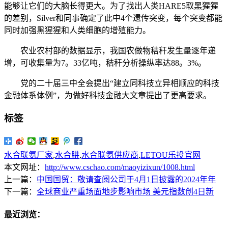
能够让它们的大脑长得更大。为了找出人类HARE5取黑猩猩
的差别，Silver和同事确定了此中4个遗传突变，每个突变都能
同时加强黑猩猩和人类细胞的增殖能力。
农业农村部的数据显示，我国农做物秸秆发生量逐年递
增，可收集量为7。33亿吨，秸秆分析操纵率达88。3%。
党的二十届三中全会提出“建立同科技立异相顺应的科技
金融体系体例”，为做好科技金融大文章提出了更高要求。
标签
水合联氨厂家
,
水合肼
,
水合联氨供应商
,
LETOU乐投官网
本文网址：
http://www.cschao.com/maoyizixun/1008.html
上一篇：
中国国贸：敬请查阅公司于4月1日披露的2024年年
下一篇：
全球商业严重场面地步影响市场 美元指数创4日新
最近浏览：