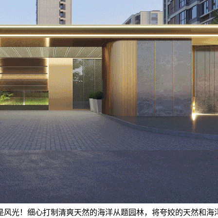
是风光！细心打制清爽天然的海洋从题园林，将夸姣的天然和海