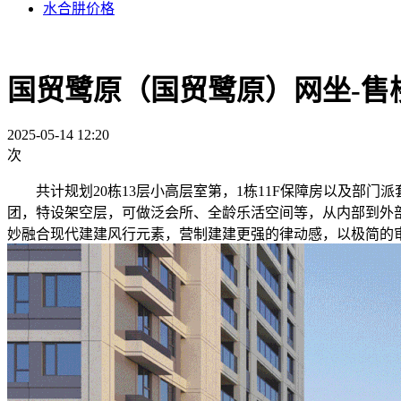
水合肼价格
国贸鹭原（国贸鹭原）网坐-售
2025-05-14 12:20
次
共计规划20栋13层小高层室第，1栋11F保障房以及部门派
团，特设架空层，可做泛会所、全龄乐活空间等，从内部到外
妙融合现代建建风行元素，营制建建更强的律动感，以极简的