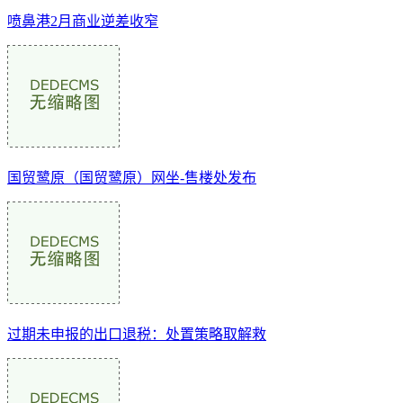
喷鼻港2月商业逆差收窄
国贸鹭原（国贸鹭原）网坐-售楼处发布
过期未申报的出口退税：处置策略取解救