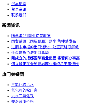
贸易动态
贸易资讯
联系我们
新闻资讯
喷鼻港2月商业逆差收窄
国贸鹭原（国贸鹭原）网坐-售楼处发布
过期未申报的出口退税：处置策略取解救
什么是货色进出口总额
刚成立的成都国际商业集团 将若何办事高
何立峰正在会见世界商业组织总干事伊维
热门关键词
三氯化铁六水
氢化可的松厂家
六水三氯化铁
美洛昔康价格