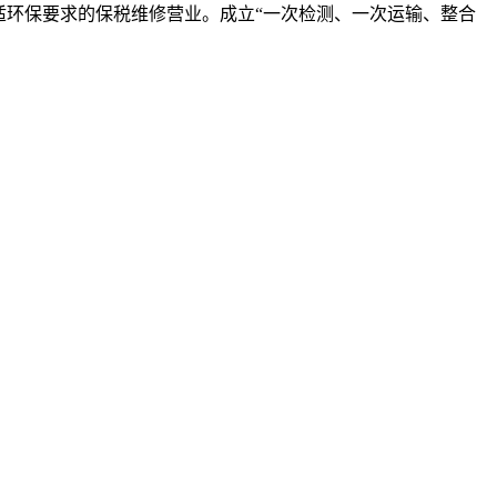
适环保要求的保税维修营业。成立“一次检测、一次运输、整合