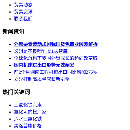
贸易动态
贸易资讯
联系我们
新闻资讯
外部要素波动加剧我国货色商业顺差解析
义姐是不良哺乳 MBA智库
全球化沉构下我国外贸成长的趋向改变取
国内机床进出口形势无效阐发
前2个月湖南工程机械出口同比增加276%
立异打制高质量成长新引擎
热门关键词
三氯化铁六水
氢化可的松厂家
六水三氯化铁
美洛昔康价格