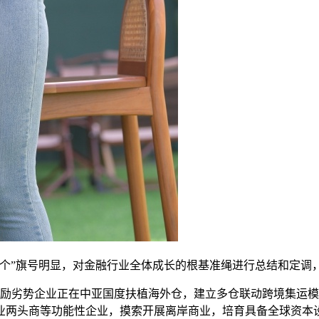
”旗号明显，对金融行业全体成长的根基准绳进行总结和定调
劣势企业正在中亚国度扶植海外仓，建立多仓联动跨境集运模
业两头商等功能性企业，摸索开展离岸商业，培育具备全球资本