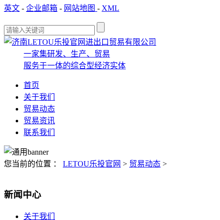
英文
-
企业邮箱
-
网站地图
-
XML
一家集研发、生产、贸易
服务于一体的综合型经济实体
首页
关于我们
贸易动态
贸易资讯
联系我们
您当前的位置 ：
LETOU乐投官网
>
贸易动态
>
新闻中心
关于我们