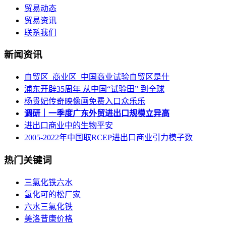
贸易动态
贸易资讯
联系我们
新闻资讯
自贸区_商业区_中国商业试验自贸区是什
浦东开辟35周年 从中国“试验田” 到全球
杨贵妃传奇映像画免费入口众乐乐
调研｜一季度广东外贸进出口规模立异高
进出口商业中的生物平安
2005-2022年中国取RCEP进出口商业引力模子数
热门关键词
三氯化铁六水
氢化可的松厂家
六水三氯化铁
美洛昔康价格