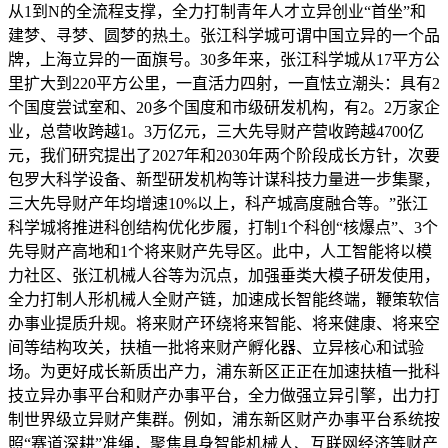
从1到N的全流程支撑，全力打制青年人才立异创业“首坐”和
建梦、寻梦、圆梦的热土。张江科学城可谓中国立异的一个品
牌，上海立异的一面旗号。30多年来，张江科学城从17平方公
里扩大到220平方公里，一直活力四射，一直怯立潮头：具有2
个国度尝试室和、20多个国度和市级研发机构，有2。2万家企
业，总营收跨越1。3万亿元，三大先导财产营收跨越4700亿
元，我们研究提出了2027年和2030年两个阶段成长方针，次要
包罗大科学设备、新型研发机构等计谋科技力量进一步集聚，
三大先导财产年均增速10%以上，科产城高度融合等。”张江
科学城将推进科创结构优化步履，打制1个科创“核爆点”、3个
先导财产高地和1个将来财产先导区。此中，人工智能将以模
力社区、张江机械人谷等为沉点，加强垂类大模子研发使用，
全力打制人形机械人全财产链，加速成长智能终端，鞭策软信
办事业提质升规。将来财产环绕将来智能、将来健康、将来空
间等结构攻关，扶植一批将来财产孵化器、立异核心和试验
场。为更好成长新质出产力，浦东新区正正在加速扶植一批科
技立异办事平台和财产办事平台，全力做强立异引擎，出力打
制世界级立异财产集群。例如，浦东新区财产办事平台系统按
照“赛道深耕”准绳，聚焦具身智能机械人、互联网经济等财产