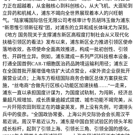
力正在超越着，从金融核心到科创核心，从大飞机、大逛轮到
立异药和机械人，浦东不竭向全世界展现着本人的兴旺朝
气。”陆家嘴国际信任无限公司考核审计专员胡玮玉做为浦东
“新思惟引领新征程”团，对浦东的立异和成长体味尤为深刻。
《地方 国务院关于支撑浦东新区高程度打制社会从义现代化
扶植引领区的看法》发布以来，浦东新区全力推进引领区使命
落地收效，各项使命全面高效推进，构成一批初创性、引领
性、开辟性立异。例如，浦东建成一系列严沉科技根本设备，
打通全国首例CAR-T细胞医治药品跨境运输利用径；浦东正
在全国首批开展增值电信扩大试点营业，4家外资企业获批开
展营业试点；上海东方枢纽国际商务合做区总体方案获批实
施，“丝电商”合做先行区核心功能区加速扶植……“一走来，
浦东一直以承担国度计谋为，为国度试轨制，为闯新，经济总
量超凡规增加、成长质量逾越式提拔、城市功能不竭完美，从
一片阡陌农田到现正在的雄姿英发，界上没有先例，可谓排头
兵中的俊彦。”全国政协常委、上海公共交际协会会长周汉平
易近说。周汉平易近认为，浦东是中国自贸试验区的领头羊和
成长标杆，起到了引领上海、引领长三角、引领全国的感化。