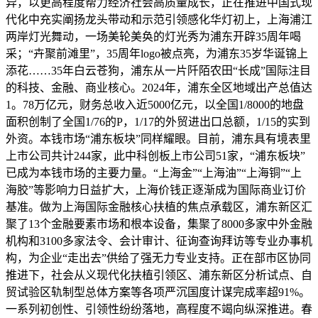
异，以更高程度帮力经济社会高质量成长，正在推进中国式现
代化中充实阐扬龙头带动和示范引领感化华灯初上，上海浦江
两岸灯光舞动，一场美轮美奂的灯光秀为浦东开辟35周年喝
采；“卉聚前滩里”，35周年logo被点亮，为浦东35岁华诞锦上
添花……35年白云苍狗，浦东从一片阡陌农田“长成”国际注目
的科技、金融、商业核心。2024年，浦东全区地域出产总值达
1。78万亿元，财务总收入近5000亿元，以全国1/8000的地盘
面积创制了全国1/76的P，1/17的外贸进出口总额，1/15的实到
外资。本钱市场“浦东板块”同样耀眼。目前，浦东具有境表里
上市公司共计244家，此中科创板上市公司51家，“浦东板块”
已成为本钱市场的主要力量。“上海金”“上海油”“上海铜”“上
海胶”等影响力日益扩大，上海价钱正逐渐成为国际商业订价
基准。做为上海国际金融核心扶植的焦点承载区，浦东新区汇
聚了13个金融要素市场和根本设备，集聚了8000多家中外金融
机构和3100多家法令、会计审计、征询查询拜访等专业办事机
构，为企业“走出去”供给了强无力专业支持。正在部市区协同
推进下，社会从义现代化扶植引领区、浦东新区分析试点、自
贸试验区轨制型总体方案等各项严沉国度计谋完成率超91%。
一系列初创性、引领性纷纷落地，高程度不竭向纵深推进。春