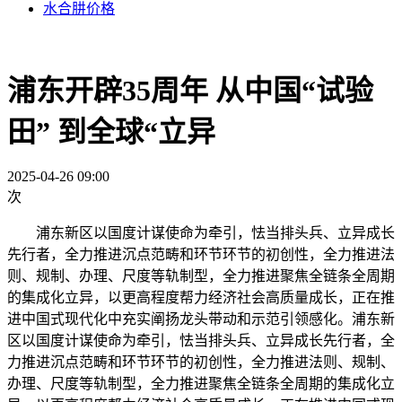
水合肼价格
浦东开辟35周年 从中国“试验
田” 到全球“立异
2025-04-26 09:00
次
浦东新区以国度计谋使命为牵引，怯当排头兵、立异成长
先行者，全力推进沉点范畴和环节环节的初创性，全力推进法
则、规制、办理、尺度等轨制型，全力推进聚焦全链条全周期
的集成化立异，以更高程度帮力经济社会高质量成长，正在推
进中国式现代化中充实阐扬龙头带动和示范引领感化。浦东新
区以国度计谋使命为牵引，怯当排头兵、立异成长先行者，全
力推进沉点范畴和环节环节的初创性，全力推进法则、规制、
办理、尺度等轨制型，全力推进聚焦全链条全周期的集成化立