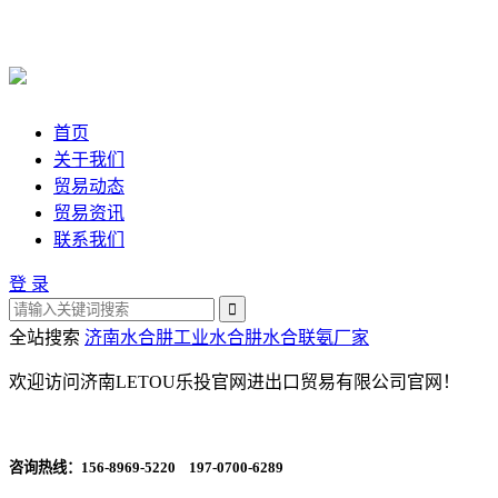
首页
关于我们
贸易动态
贸易资讯
联系我们
登 录
全站搜索
济南水合肼
工业水合肼
水合联氨厂家
欢迎访问济南LETOU乐投官网进出口贸易有限公司官网！
咨询热线：
156-8969-5220 197-0700-6289