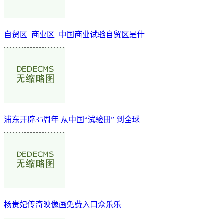
自贸区_商业区_中国商业试验自贸区是什
浦东开辟35周年 从中国“试验田” 到全球
杨贵妃传奇映像画免费入口众乐乐