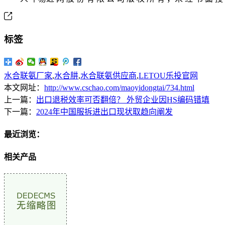
标签
水合联氨厂家
,
水合肼
,
水合联氨供应商
,
LETOU乐投官网
本文网址：
http://www.cschao.com/maoyidongtai/734.html
上一篇：
出口退税效率可否翻倍？ 外贸企业因HS编码错填
下一篇：
2024年中国服拆进出口现状取趋向阐发
最近浏览：
相关产品