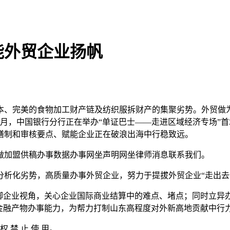
能外贸企业扬帆
、完美的食物加工财产链及纺织服拆财产的集聚劣势。外贸做为
年3月，中国银行分行正在举办“单证巴士——走进区域经济专场
缮制和审核要点、赋能企业正在破浪出海中行稳致远。
加盟供稿办事数据办事网坐声明网坐律师消息联系我们。
化劣势，高质量办事外贸企业，努力于提拔外贸企业“走出去
企业视角，关心企业国际商业结算中的难点、堵点；同时立异
金融产物办事能力，为帮力打制山东高程度对外新高地贡献中行
权 禁 止 使 用。