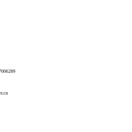
006289
.cn