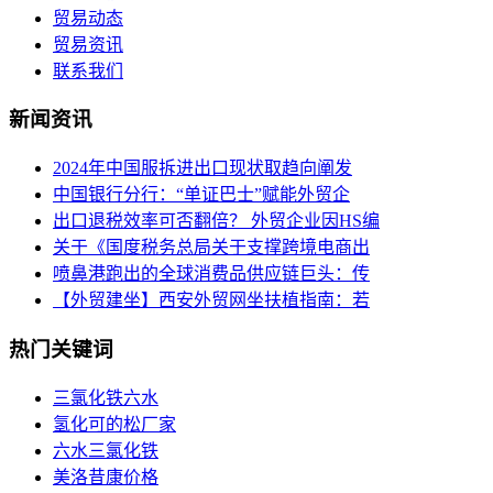
贸易动态
贸易资讯
联系我们
新闻资讯
2024年中国服拆进出口现状取趋向阐发
中国银行分行：“单证巴士”赋能外贸企
出口退税效率可否翻倍？ 外贸企业因HS编
关于《国度税务总局关于支撑跨境电商出
喷鼻港跑出的全球消费品供应链巨头：传
【外贸建坐】西安外贸网坐扶植指南：若
热门关键词
三氯化铁六水
氢化可的松厂家
六水三氯化铁
美洛昔康价格