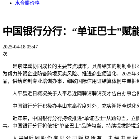
水合肼价格
中国银行分行：“单证巴士”赋
2025-04-18 05:47
次
是京津冀协同成长的主要节点城市，具备结实的制制业根本
为帮力外贸企业防备跨境买卖风险、推进商业便当化，2025
品，供给定制专业培训办事，细致国际信用证结算体例中单据
人平易近日概况关于人平易近网聘请聘请英才告白办事合做
中国银行分行积极办事山东高程度对外，充实阐扬全球化分析
近年来，中国银行分行持续推进“单证巴士”从题勾当，立脚
事。中国银行分行将依托“单证巴士”品牌勾当，持续提拔跨境
人 平易近 网 股 份 有 限 公 司 版 权 所 有 ，未 经 书 面 授 