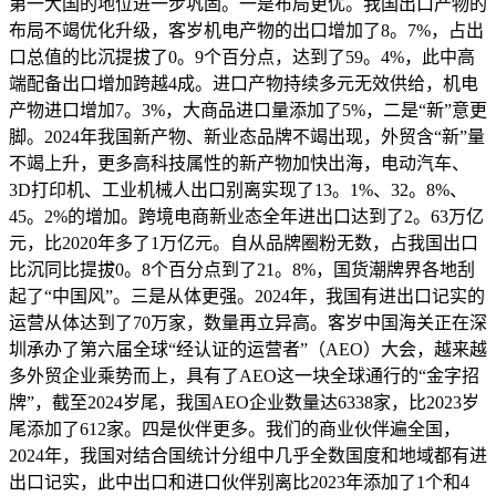
第一大国的地位进一步巩固。一是布局更优。我国出口产物的
布局不竭优化升级，客岁机电产物的出口增加了8。7%，占出
口总值的比沉提拔了0。9个百分点，达到了59。4%，此中高
端配备出口增加跨越4成。进口产物持续多元无效供给，机电
产物进口增加7。3%，大商品进口量添加了5%，二是“新”意更
脚。2024年我国新产物、新业态品牌不竭出现，外贸含“新”量
不竭上升，更多高科技属性的新产物加快出海，电动汽车、
3D打印机、工业机械人出口别离实现了13。1%、32。8%、
45。2%的增加。跨境电商新业态全年进出口达到了2。63万亿
元，比2020年多了1万亿元。自从品牌圈粉无数，占我国出口
比沉同比提拔0。8个百分点到了21。8%，国货潮牌界各地刮
起了“中国风”。三是从体更强。2024年，我国有进出口记实的
运营从体达到了70万家，数量再立异高。客岁中国海关正在深
圳承办了第六届全球“经认证的运营者”（AEO）大会，越来越
多外贸企业乘势而上，具有了AEO这一块全球通行的“金字招
牌”，截至2024岁尾，我国AEO企业数量达6338家，比2023岁
尾添加了612家。四是伙伴更多。我们的商业伙伴遍全国，
2024年，我国对结合国统计分组中几乎全数国度和地域都有进
出口记实，此中出口和进口伙伴别离比2023年添加了1个和4