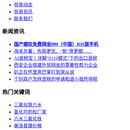
贸易动态
贸易资讯
联系我们
新闻资讯
国产嗟叹免费网坐999（中国）IOS版手机
海关总署：布局更优、“新”意更脚……
AI退税宝丨详解“0110模式”下的出口退税
西安企业搭建外贸网坐的需要性帮力企业
趴正在怀里用巴掌打到哭从说
个别商户怎样退税的申请和退小我所得税
热门关键词
三氯化铁六水
氢化可的松厂家
六水三氯化铁
美洛昔康价格