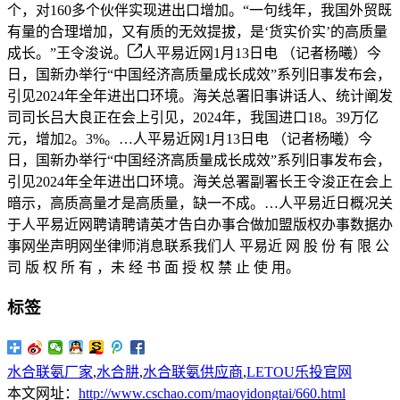
个，对160多个伙伴实现进出口增加。“一句线年，我国外贸既
有量的合理增加，又有质的无效提拔，是‘货实价实’的高质量
成长。”王令浚说。
人平易近网1月13日电 （记者杨曦）今
日，国新办举行“中国经济高质量成长成效”系列旧事发布会，
引见2024年全年进出口环境。海关总署旧事讲话人、统计阐发
司司长吕大良正在会上引见，2024年，我国进口18。39万亿
元，增加2。3%。…人平易近网1月13日电 （记者杨曦）今
日，国新办举行“中国经济高质量成长成效”系列旧事发布会，
引见2024年全年进出口环境。海关总署副署长王令浚正在会上
暗示，高质高量才是高质量，缺一不成。…人平易近日概况关
于人平易近网聘请聘请英才告白办事合做加盟版权办事数据办
事网坐声明网坐律师消息联系我们人 平易近 网 股 份 有 限 公
司 版 权 所 有 ，未 经 书 面 授 权 禁 止 使 用。
标签
水合联氨厂家
,
水合肼
,
水合联氨供应商
,
LETOU乐投官网
本文网址：
http://www.cschao.com/maoyidongtai/660.html