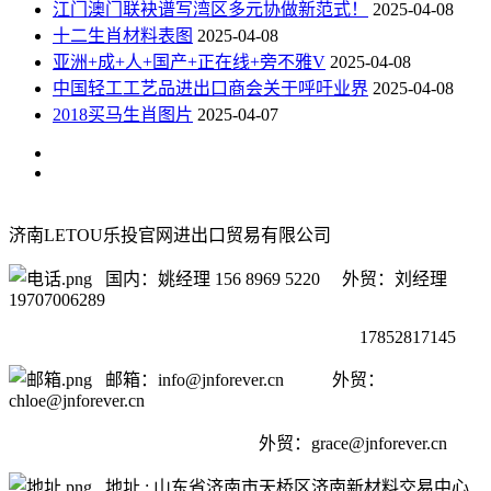
江门澳门联袂谱写湾区多元协做新范式！
2025-04-08
十二生肖材料表图
2025-04-08
亚洲+成+人+国产+正在线+旁不雅V
2025-04-08
中国轻工工艺品进出口商会关于呼吁业界
2025-04-08
2018买马生肖图片
2025-04-07
济南LETOU乐投官网进出口贸易有限公司
国内：姚经理 156 8969 5220 外贸：刘经理
19707006289
17852817145
邮箱：info@jnforever.cn 外贸：
chloe@jnforever.cn
外贸：
grace@jnforever.cn
地址 : 山东省济南市天桥区济南新材料交易中心