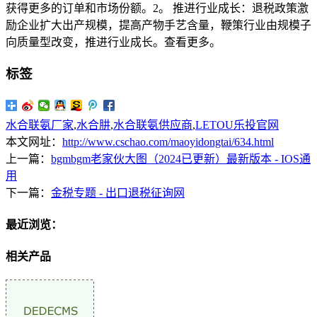
获得更多的订单和市场份额。2。 推进行业成长：退税政策激
励企业扩大出产规模，提高产物手艺含量，鞭策行业由规模子
向质量型改变，推进行业成长。查看更多。
标签
水合联氨厂家
,
水合肼
,
水合联氨供应商
,
LETOU乐投官网
本文网址：
http://www.cschao.com/maoyidongtai/634.html
上一篇：
bgmbgm老家伙大图（2024已更新）最新版本 - IOS通
用
下一篇：
金税专题 - 出口退税征询网
最近浏览：
相关产品