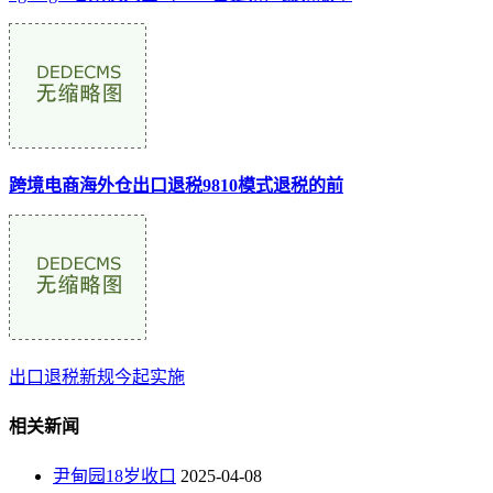
跨境电商海外仓出口退税9810模式退税的前
出口退税新规今起实施
相关新闻
尹甸园18岁收口
2025-04-08