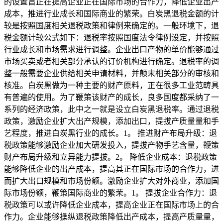
的设置旨正在提高企业正在国际市场的合作力，降低企业出产
成本，推进行业成长和国际商业的繁荣。白炭黑退税金额的计
较是按照国度相关退税政策和律例来确定的。一般环境下，退
税金额计较公式如下：退税率按照国度法令律例设定，并按照
行业成长和市场需求进行调整。企业出口产物的单价能够通过
市场买卖或者相关部分承认的订价机构进行确定。退税率的调
整一般需要企业供给相关申请材料，并颠末相关部分的审核和
核准。白炭黑做为一种主要的财产原料，正在很多工业范畴具
有普遍的使用。为了鞭策该财产的成长，良多国度都采纳了一
系列的经济政策，此中之一就是设立白炭黑退税率。通过退税
政策，激励企业扩大出产规模，添加出口，提拔产质量量和手
艺程度，推进白炭黑行业的成长。1。 推进财产布局升级：退
税政策能够激励企业加大研发投入，提拔产物手艺含量，鞭策
财产布局升级和立异能力提拔。2。 降低企业成本：退税政策
能够降低企业的出产成本，提高其正在国际市场的合作力，进
而扩大出口规模和市场份额。激励企业扩大对外商业，添加国
际市场份额，鞭策国际商业的繁荣。1。 提拔企业合作力：退
税政策可以或许降低企业成本，提高企业正在国际市场上的合
作力。企业能够操纵退税政策降低出产成本，提高产质量量，