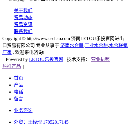
关于我们
贸易动态
贸易资讯
联系我们
Copyright © http://www.cschao.com 济南LETOU乐投官网进出
口贸易有限公司 专业从事于
济南水合肼
,
工业水合肼
,
水合联氨
厂家
, 欢迎来电咨询!
Powered by
LETOU乐投官网
技术支持：
营业执照
热推产品
|
首页
产品
电话
留言
业务咨询
外贸：王经理 17852817145